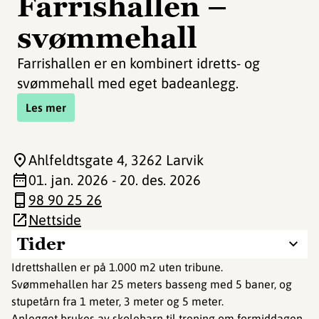
Farrishallen –
svømmehall
Farrishallen er en kombinert idretts- og
svømmehall med eget badeanlegg.
Les mer
Ahlfeldtsgate 4
, 3262 Larvik
01. jan. 2026 - 20. des. 2026
98 90 25 26
Nettside
Tider
Idrettshallen er på 1.000 m2 uten tribune.
Svømmehallen har 25 meters basseng med 5 baner, og
stupetårn fra 1 meter, 3 meter og 5 meter.
Anlegget brukes av skolebarn til trening om formiddagen,