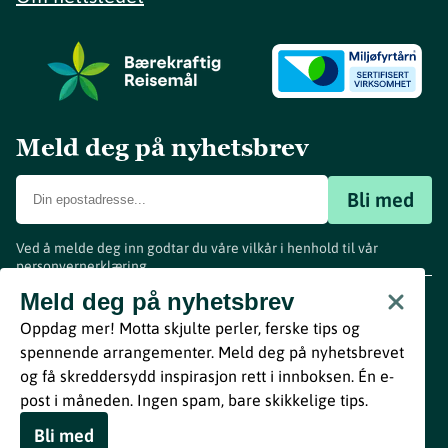
Meld deg på nyhetsbrev
Bli med
Ved å melde deg inn godtar du våre vilkår i henhold til vår
personvernerklæring
.
www.visitvestfold.com
Meld deg på nyhetsbrev
Turistinformasjon
Oppdag mer! Motta skjulte perler, ferske tips og
Vestfold Fylkeskommune
spennende arrangementer. Meld deg på nyhetsbrevet
By
Breakfast
og få skreddersydd inspirasjon rett i innboksen. Én e-
post i måneden. Ingen spam, bare skikkelige tips.
Bli med