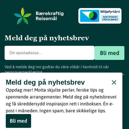
Meld deg på nyhetsbrev
Bli med
Ved å melde deg inn godtar du våre vilkår i henhold til vår
personvernerklæring
.
www.visitvestfold.com
Meld deg på nyhetsbrev
Turistinformasjon
Oppdag mer! Motta skjulte perler, ferske tips og
Vestfold Fylkeskommune
spennende arrangementer. Meld deg på nyhetsbrevet
By
Breakfast
og få skreddersydd inspirasjon rett i innboksen. Én e-
post i måneden. Ingen spam, bare skikkelige tips.
Bli med