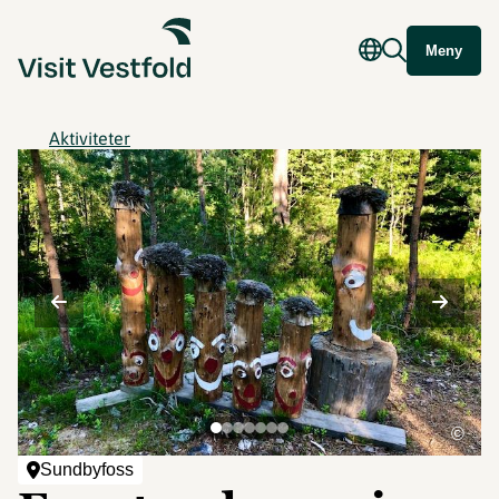
Meny
Aktiviteter
©
Sundbyfoss