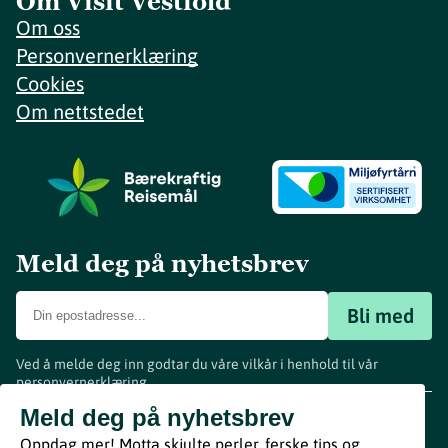
Om Visit Vestfold
Om oss
Personvernerklæring
Cookies
Om nettstedet
Meld deg på nyhetsbrev
Bli med
Ved å melde deg inn godtar du våre vilkår i henhold til vår
personvernerklæring
.
www.visitvestfold.com
Meld deg på nyhetsbrev
Turistinformasjon
Oppdag mer! Motta skjulte perler, ferske tips og