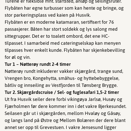
Turene er fleksible mht. startsted, anløp og seilingsruter.
Flybåten har egne turbusser som kan hente og bringe, og
stor parkeringsplass ved kaien på Husvik.
Flybåten er en moderne katamaran, sertifisert for 76
passasjerer. Båten har stort soldekk og lys salong med
sittegrupper. Det er to toalett ombord, det ene HC-
tilpasset. I samarbeid med cateringselskap kan menyen
tilpasses hver enkelt kunde. Flybåten har skjenkebevilling
for øl og vin.
Tur 1 – Nøtterøy rundt 2-4 timer
Nøtterøy rundt inkluderer vakker skjærgård, trange sund,
Vrengen bro, Kongehytta, småhus- og hyttebebyggelse,
båtliv og innseiling av Vestfjorden til Tønsberg Brygge.
Tur 2. Skjærgårdscruise / Sel- og fuglesafari 1,5-2 timer
Ut fra Husvik seiler dere forbi vikingøya Jarlsø, Husøy og
Fjærholmen før dere kommer inn i det vakre Bjerkesundet.
Seilasen går ut i skjærgården, mellom Hvaløy og Gåsøy,
og langs land på Østre og Mellom Bolæren der dere blant
annet ser opp til Grevestuen. I vakre Jensesund ligger