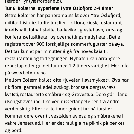
Færder Fyr (værforbehold).
Tur 6. Bolærne, øyperlene i ytre Oslofjord 2-4 timer
Østre Bolæren har panoramautsikt over Ytre Oslofjord,
militærhistorie, flotte turstier, rik flora, kiosk, restaurant,
idrettshall, fotballslette, badeviker, gjestehavn, kurs- og
konferansefasiliteter og overnattingsmuligheter. Det er
registrert over 900 forskjellige sommerfuglarter på øya.
Det tar kun et par minutter å gå fra hovedkaia til
restauranten og forlegningen. Flybåten kan arrangere
rebusløp eller guidet tur med 1-2 timers varighet. Mer info
på www.bolerne.no
Mellom Bolærn kalles ofte «juvelen i øysmykket». Øya har
rik flora, gammel edelløvskog, bronsealdergravrøys,
kyststi, restaurerte småbruk og Grevestua. Dere går i land
i Kongshavnsund, like ved russerfangeleiren fra andre
verdenskrig. Etter ca. to timer guidet tur på turstier
kommer dere over til vestsiden av øya og småbrukene i
vakre Jensesund. Her er det mulig å ha piknik på benker
og bord.