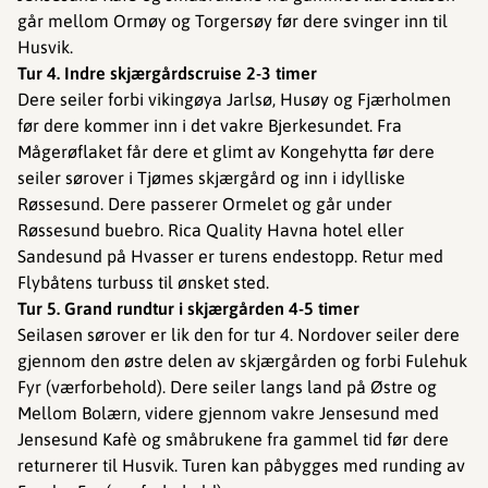
går mellom Ormøy og Torgersøy før dere svinger inn til
Husvik.
Tur 4. Indre skjærgårdscruise 2-3 timer
Dere seiler forbi vikingøya Jarlsø, Husøy og Fjærholmen
før dere kommer inn i det vakre Bjerkesundet. Fra
Mågerøflaket får dere et glimt av Kongehytta før dere
seiler sørover i Tjømes skjærgård og inn i idylliske
Røssesund. Dere passerer Ormelet og går under
Røssesund buebro. Rica Quality Havna hotel eller
Sandesund på Hvasser er turens endestopp. Retur med
Flybåtens turbuss til ønsket sted.
Tur 5. Grand rundtur i skjærgården 4-5 timer
Seilasen sørover er lik den for tur 4. Nordover seiler dere
gjennom den østre delen av skjærgården og forbi Fulehuk
Fyr (værforbehold). Dere seiler langs land på Østre og
Mellom Bolærn, videre gjennom vakre Jensesund med
Jensesund Kafè og småbrukene fra gammel tid før dere
returnerer til Husvik. Turen kan påbygges med runding av