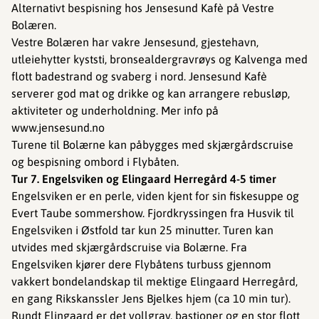
Alternativt bespisning hos Jensesund Kafè på Vestre
Bolæren.
Vestre Bolæren har vakre Jensesund, gjestehavn,
utleiehytter kyststi, bronsealdergravrøys og Kalvenga med
flott badestrand og svaberg i nord. Jensesund Kafè
serverer god mat og drikke og kan arrangere rebusløp,
aktiviteter og underholdning. Mer info på
www.jensesund.no
Turene til Bolærne kan påbygges med skjærgårdscruise
og bespisning ombord i Flybåten.
Tur 7. Engelsviken og Elingaard Herregård 4-5 timer
Engelsviken er en perle, viden kjent for sin fiskesuppe og
Evert Taube sommershow. Fjordkryssingen fra Husvik til
Engelsviken i Østfold tar kun 25 minutter. Turen kan
utvides med skjærgårdscruise via Bolærne. Fra
Engelsviken kjører dere Flybåtens turbuss gjennom
vakkert bondelandskap til mektige Elingaard Herregård,
en gang Rikskanssler Jens Bjelkes hjem (ca 10 min tur).
Rundt Elingaard er det vollgrav, bastioner og en stor flott