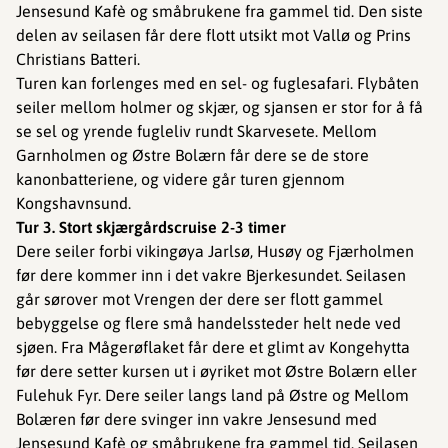
Jensesund Kafè og småbrukene fra gammel tid. Den siste
delen av seilasen får dere flott utsikt mot Vallø og Prins
Christians Batteri.
Turen kan forlenges med en sel- og fuglesafari. Flybåten
seiler mellom holmer og skjær, og sjansen er stor for å få
se sel og yrende fugleliv rundt Skarvesete. Mellom
Garnholmen og Østre Bolærn får dere se de store
kanonbatteriene, og videre går turen gjennom
Kongshavnsund.
Tur 3. Stort skjærgårdscruise 2-3 timer
Dere seiler forbi vikingøya Jarlsø, Husøy og Fjærholmen
før dere kommer inn i det vakre Bjerkesundet. Seilasen
går sørover mot Vrengen der dere ser flott gammel
bebyggelse og flere små handelssteder helt nede ved
sjøen. Fra Mågerøflaket får dere et glimt av Kongehytta
før dere setter kursen ut i øyriket mot Østre Bolærn eller
Fulehuk Fyr. Dere seiler langs land på Østre og Mellom
Bolæren før dere svinger inn vakre Jensesund med
Jensesund Kafè og småbrukene fra gammel tid. Seilasen