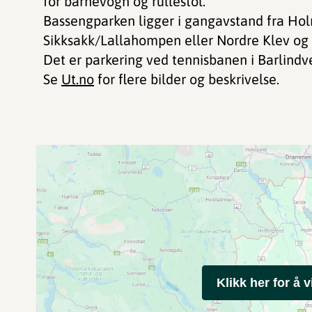
for barnevogn og rullestol.
Bassengparken ligger i gangavstand fra Ho
Sikksakk/Lallahompen eller Nordre Klev og 
Det er parkering ved tennisbanen i Barlindv
Se
Ut.no
for flere bilder og beskrivelse.
Klikk her for å v