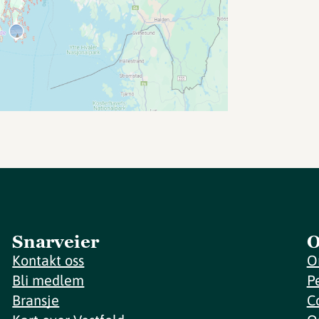
Snarveier
O
Kontakt oss
O
Bli medlem
P
Bransje
C