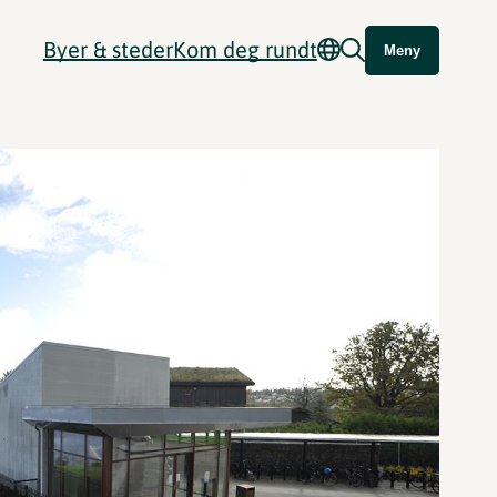
Byer & steder
Kom deg rundt
Meny