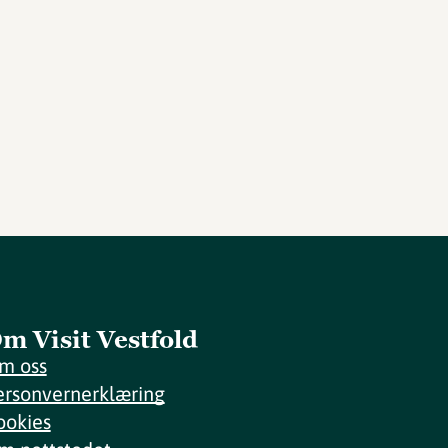
m Visit Vestfold
m oss
ersonvernerklæring
ookies