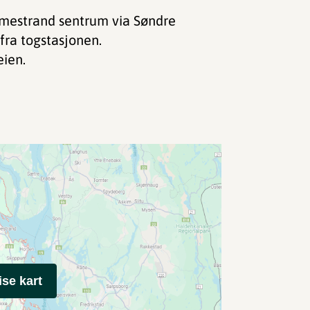
lmestrand sentrum via Søndre
fra togstasjonen.
eien.
ise kart