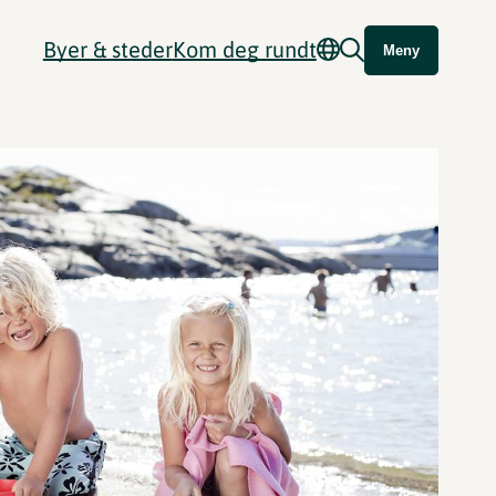
Byer & steder
Kom deg rundt
Meny