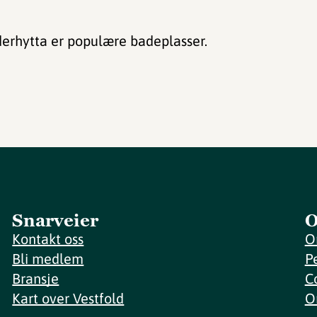
erhytta er populære badeplasser.
Snarveier
O
Kontakt oss
O
Bli medlem
P
Bransje
C
Kart over Vestfold
O