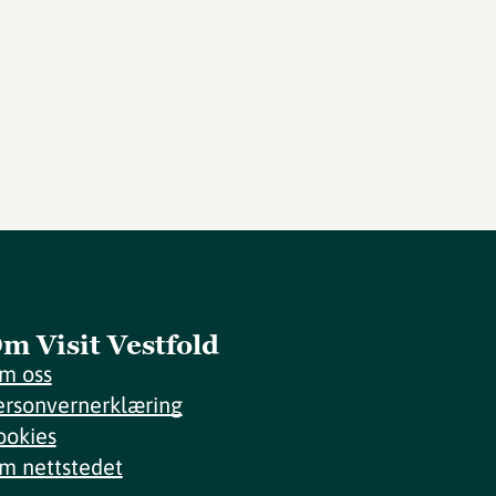
m Visit Vestfold
m oss
ersonvernerklæring
ookies
m nettstedet