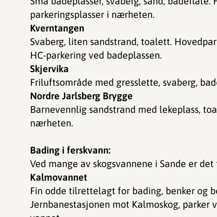
Små badeplasser, svaberg, sand, badeflåte.
parkeringsplasser i nærheten.
Kverntangen
Svaberg, liten sandstrand, toalett. Hovedpa
HC-parkering ved badeplassen.
Skjervika
Friluftsområde med gresslette, svaberg, bade
Nordre Jarlsberg Brygge
Barnevennlig sandstrand med lekeplass, toa
nærheten.
Bading i ferskvann:
Ved mange av skogsvannene i Sande er det f
Kalmovannet
Fin odde tilrettelagt for bading, benker og bo
Jernbanestasjonen mot Kalmoskog, parker ved