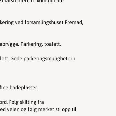
 Helårstoalett, to kommunale
rkering ved forsamlingshuset Fremad,
brygge. Parkering, toalett.
lett. Gode parkeringsmuligheter i
ine badeplasser.
rd. Følg skilting fra
 veien og følg merket sti opp til