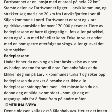
Farrisvannet er en innsjø med et areal på hele 22 km².
Største delen av Farrisvannet ligger i Larvik kommune, og
strekker seg med sine 20 km fra Larviksfjorden i sør til
Siljan kommune i nord. Farrisvannet er rent og klart
og drikkevannskilde for over 170 000 personer. Flere av
badeplassene er bare tilgjengelig til fots eller på sykkel,
noen også kun med båt eller kano. Enkelte veier ender
med en bomsperre etterfulgt av skogs- eller grusvei det
siste stykket.
Badeplassene
Under finner du navn og en kort beskrivelse av noen
av badeplassene fra sør til nord. Det anbefales at du
klikker deg inn på Larvik kommunes
turkart
og søker opp
badeplassen du ønsker å besøke der. Ikke alle
badeplasser står oppført, men i det minste kan du da
danne deg et bilde av området – som gir deg et
utgangspunkt for å finne frem på andre måter.
JOMFRUHALVØYA
Denne plassen kalles også Kilenhalvøya. Her er det ingen