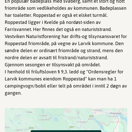
En populær badeplass med svaberg, samt et stort og flott
friområde som vedlikeholdes av kommunen. Badeplassen
har toaletter. Roppestad er også et elsket turmål.
Roppestad ligger i Kvelde på nordøst-siden av
Farrisvannet. Her finnes det også en naturiststrand.
Vestviken Naturistforening har drifts-og tilsynsansvaret for
Roppestad friområde, på vegne av Larvik kommune. Den
søndre delen er ordinært friområde og strand, mens den
nordre delen er avsatt til fristrand/naturiststrand.
Gjennom sesongen er tilsynsvakt på området.
I henhold til friluftsloven § 9,3. ledd og "Ordensregler for
Larvik kommunes eiendom Roppestad" kan man ha 1
campingvogn/bobil eller telt på området i inntil 2 døgn av
gangen.