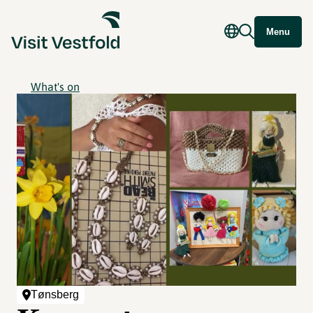
Menu
What's on
Tønsberg