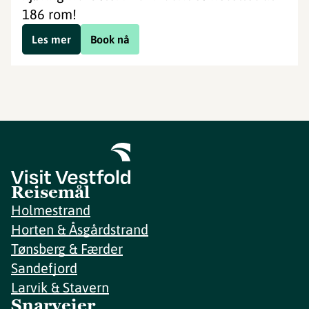
186 rom!
Les mer
Book nå
Reisemål
Holmestrand
Horten & Åsgårdstrand
Tønsberg & Færder
Sandefjord
Larvik & Stavern
Snarveier