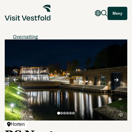
Meny
Overnatting
©
Horten