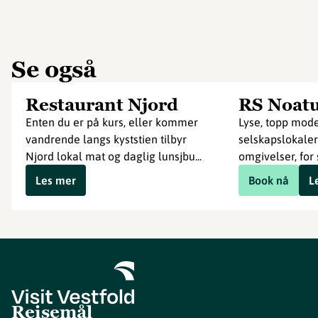
Se også
Restaurant Njord
RS Noat
Enten du er på kurs, eller kommer
Lyse, topp mod
vandrende langs kyststien tilbyr
selskapslokaler 
Njord lokal mat og daglig lunsjbu...
omgivelser, for 
Les mer
Book nå
L
Reisemål