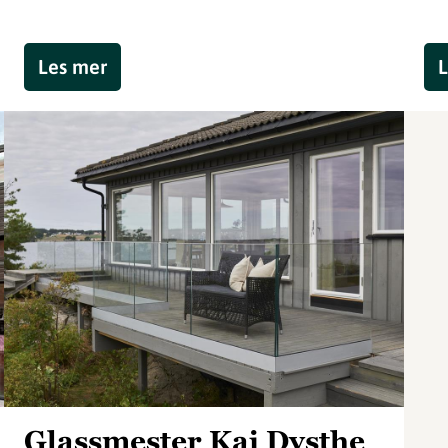
Les mer
L
Glassmester Kai Dysthe