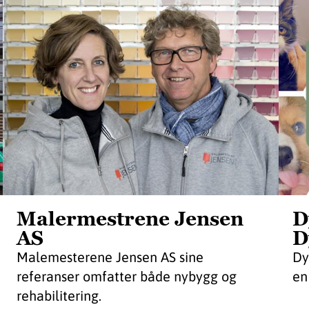
Malermestrene Jensen
D
AS
D
Malemesterene Jensen AS sine
Dy
referanser omfatter både nybygg og
en
rehabilitering.