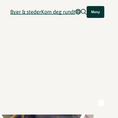
Byer & steder
Kom deg rundt
Meny