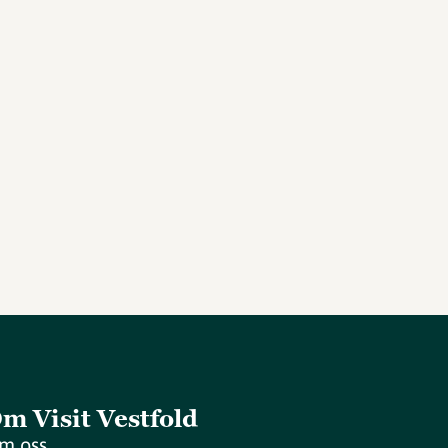
m Visit Vestfold
m oss