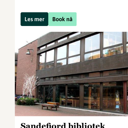
Les mer
Book nå
Sandefjord bibliotek