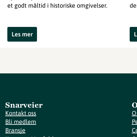
et godt måltid i historiske omgivelser.
dei
Les mer
L
Snarveier
O
Kontakt oss
O
Bli medlem
P
Bransje
C