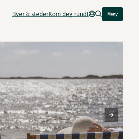
Byer & steder
Kom deg rundt
Meny