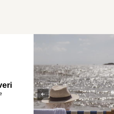
eri
e