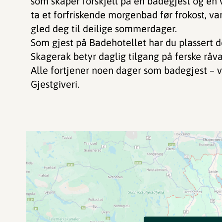
som skaper forskjell på en badegjest og en v
ta et forfriskende morgenbad før frokost, va
gled deg til deilige sommerdager.
Som gjest på Badehotellet har du plassert d
Skagerak betyr daglig tilgang på ferske råva
Alle fortjener noen dager som badegjest –
Gjestgiveri.