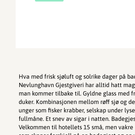
Hva med frisk sjøluft og solrike dager på b
Nevlunghavn Gjestgiveri har alltid hatt mag
man kommer tilbake til. Gyldne glass med fr
duker. Kombinasjonen mellom røff sjø og deli
unger som fisker krabber, selskap under lyse
fullmåne. Et snev av sigar i natten. Badegje
Velkommen til hotellets 15 små, men vakre