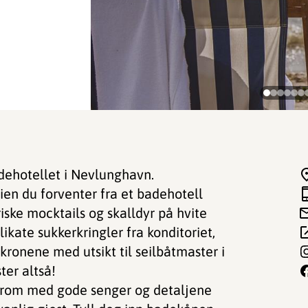
adehotellet i Nevlunghavn.
ien du forventer fra et badehotell
iske mocktails og skalldyr på hvite
kate sukkerkringler fra konditoriet,
kronene med utsikt til seilbåtmaster i
ster altså!
 rom med gode senger og detaljene