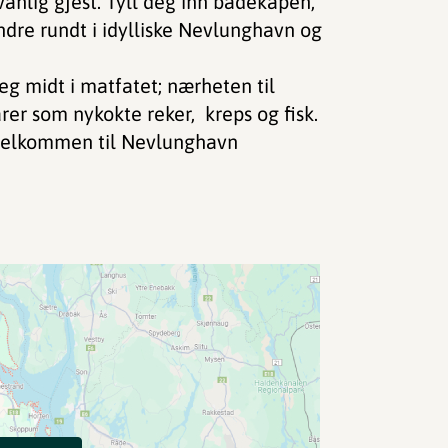
anlig gjest. Tyll deg inn badekåpen,
ndre rundt i idylliske Nevlunghavn og
eg midt i matfatet; nærheten til
rer som nykokte reker, kreps og fisk.
 velkommen til Nevlunghavn