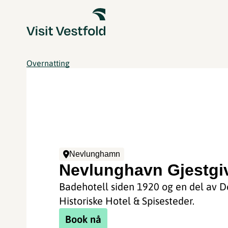
Overnatting
Nevlunghamn
Nevlunghavn Gjestgiv
Badehotell siden 1920 og en del av D
Historiske Hotel & Spisesteder.
Book nå