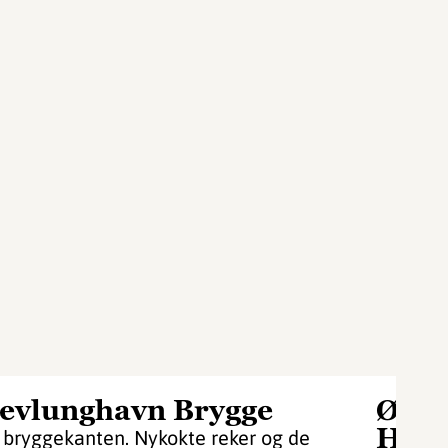
evlunghavn Brygge
Øyho
Helg
 bryggekanten. Nykokte reker og de