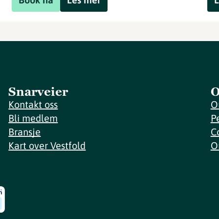
Snarveier
O
Kontakt oss
O
Bli medlem
P
Bransje
C
Kart over Vestfold
O