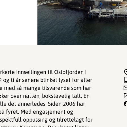
kerte innseilingen til Oslofjorden i
 og ti år senere blinket lyset for aller
bne med så mange tilsvarende som har
øker over natten, bokstavelig talt. En
lle det annerledes. Siden 2006 har
 på fyret. Med engasjement og
spektfull oppussing og tilrettelagt for