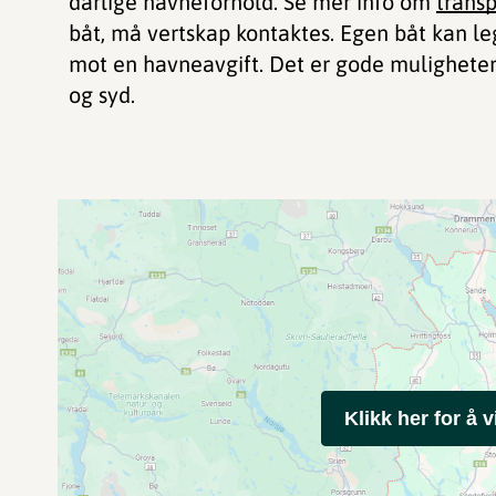
dårlige havneforhold. Se mer info om
transp
båt, må vertskap kontaktes. Egen båt kan l
mot en havneavgift. Det er gode muligheter 
og syd.
Klikk her for å v