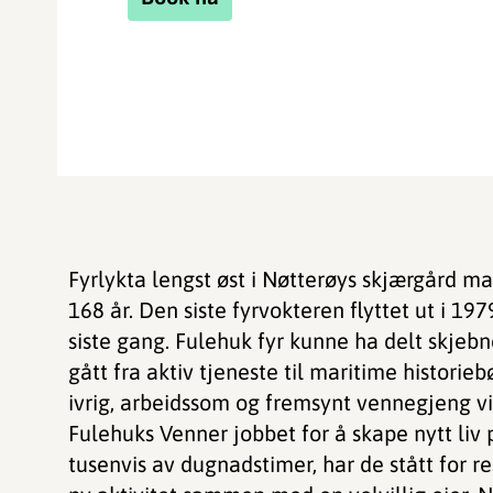
Fyrlykta lengst øst i Nøtterøys skjærgård mar
168 år. Den siste fyrvokteren flyttet ut i 1979
siste gang. Fulehuk fyr kunne ha delt skje
gått fra aktiv tjeneste til maritime historieb
ivrig, arbeidssom og fremsynt vennegjeng vi
Fulehuks Venner jobbet for å skape nytt liv
tusenvis av dugnadstimer, har de stått for re