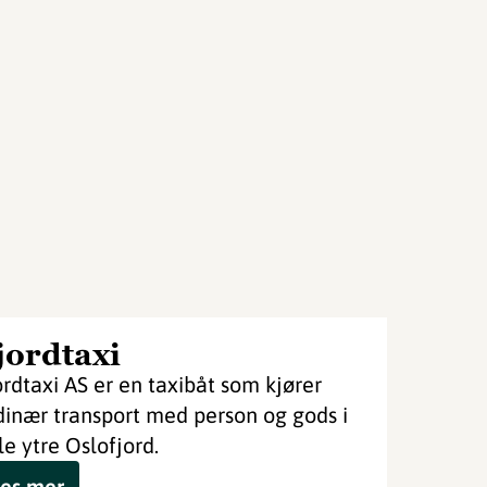
jordtaxi
ordtaxi AS er en taxibåt som kjører
dinær transport med person og gods i
le ytre Oslofjord.
es mer