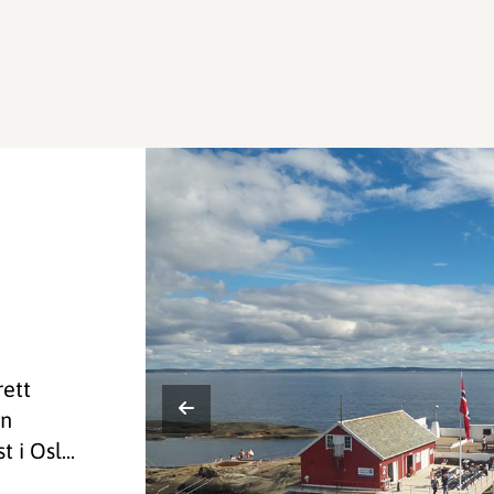
rett
en
i Osl...