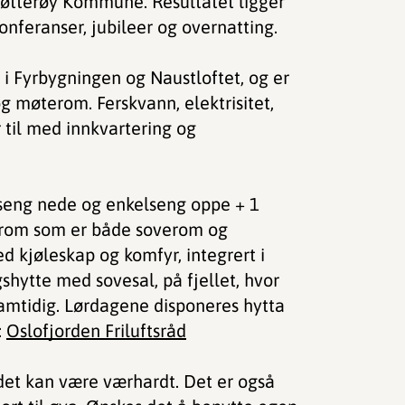
 Nøtterøy Kommune. Resultatet ligger
konferanser, jubileer og overnatting.
r i Fyrbygningen og Naustloftet, og er
g møterom. Ferskvann, elektrisitet,
 til med innkvartering og
seng nede og enkelseng oppe + 1
e rom som er både soverom og
ed kjøleskap og komfyr, integrert i
hytte med sovesal, på fjellet, hvor
amtidig. Lørdagene disponeres hytta
:
Oslofjorden Friluftsråd
 det kan være værhardt. Det er også