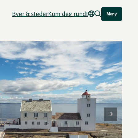
Byer & steder
Kom deg rundt
Meny