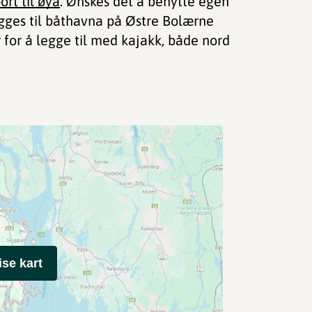
ort til øya
. Ønskes det å benytte egen
egges til båthavna på Østre Bolærne
for å legge til med kajakk, både nord
ise kart