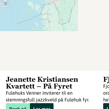
Jeanette Kristiansen
F
Kvartett – På Fyret
Fj
Fulehuks Venner inviterer til en
or
stemningsfull jazzkveld på Fulehuk fyr.
he
Book nå
Les mer
L