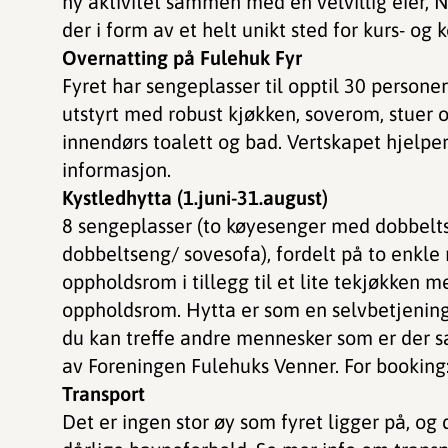
ny aktivitet sammen med en velvillig eier,
der i form av et helt unikt sted for kurs- og 
Overnatting på Fulehuk Fyr
Fyret har sengeplasser til opptil 30 persone
utstyrt med robust kjøkken, soverom, stuer o
innendørs toalett og bad. Vertskapet hjelper
informasjon.
Kystledhytta (1.juni-31.august)
8 sengeplasser (to køyesenger med dobbelt
dobbeltseng/ sovesofa), fordelt på to enkl
oppholdsrom i tillegg til et lite tekjøkken m
oppholdsrom. Hytta er som en selvbetjenings
du kan treffe andre mennesker som er der s
av Foreningen Fulehuks Venner. For booking
Transport
Det er ingen stor øy som fyret ligger på, og