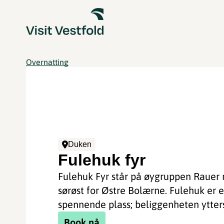
Overnatting
Duken
Fulehuk fyr
Fulehuk Fyr står på øygruppen Rauer 
sørøst for Østre Bolærne. Fulehuk er 
spennende plass; beliggenheten ytterst 
Book nå