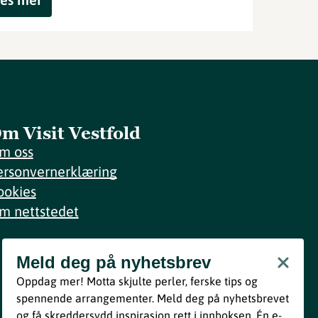
m Visit Vestfold
m oss
ersonvernerklæring
ookies
m nettstedet
Meld deg på nyhetsbrev
Meld deg på nyhetsbrev
Oppdag mer! Motta skjulte perler, ferske tips og
Bli med
spennende arrangementer. Meld deg på nyhetsbrevet
og få skreddersydd inspirasjon rett i innboksen. Én e-