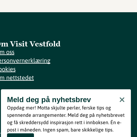
m Visit Vestfold
m oss
ersonvernerklæring
ookies
m nettstedet
Meld deg på nyhetsbrev
Meld deg på nyhetsbrev
Oppdag mer! Motta skjulte perler, ferske tips og
Bli med
spennende arrangementer. Meld deg på nyhetsbrevet
og få skreddersydd inspirasjon rett i innboksen. Én e-
Ved å melde deg inn godtar du våre vilkår i henhold til vår
post i måneden. Ingen spam, bare skikkelige tips.
personvernerklæring
.