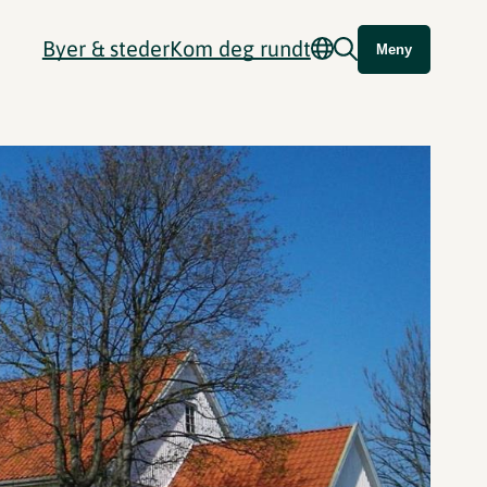
Byer & steder
Kom deg rundt
Meny