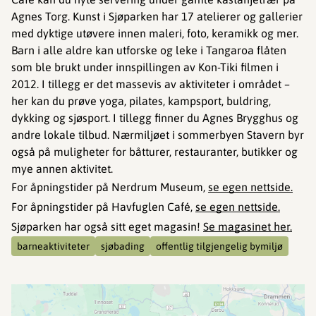
Agnes Torg. Kunst i Sjøparken har 17 atelierer og gallerier
med dyktige utøvere innen maleri, foto, keramikk og mer.
Barn i alle aldre kan utforske og leke i Tangaroa flåten
som ble brukt under innspillingen av Kon-Tiki filmen i
2012. I tillegg er det massevis av aktiviteter i området –
her kan du prøve yoga, pilates, kampsport, buldring,
dykking og sjøsport. I tillegg finner du Agnes Brygghus og
andre lokale tilbud. Nærmiljøet i sommerbyen Stavern byr
også på muligheter for båtturer, restauranter, butikker og
mye annen aktivitet.
For åpningstider på Nerdrum Museum,
se egen nettside.
For åpningstider på Havfuglen Café,
se egen nettside.
Sjøparken har også sitt eget magasin!
Se magasinet her.
barneaktiviteter
sjøbading
offentlig tilgjengelig bymiljø