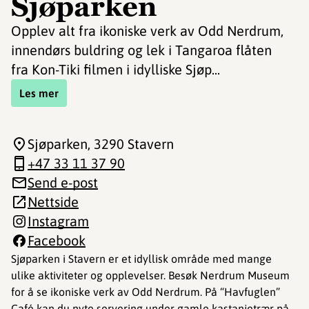
Sjøparken
Opplev alt fra ikoniske verk av Odd Nerdrum,
innendørs buldring og lek i Tangaroa flåten
fra Kon-Tiki filmen i idylliske Sjøp...
Les mer
Sjøparken
, 3290 Stavern
+47 33 11 37 90
Send e-post
Nettside
Instagram
Facebook
Sjøparken i Stavern er et idyllisk område med mange
ulike aktiviteter og opplevelser. Besøk Nerdrum Museum
for å se ikoniske verk av Odd Nerdrum. På “Havfuglen”
Café kan du nyte servering under gamle kastanjetrær på