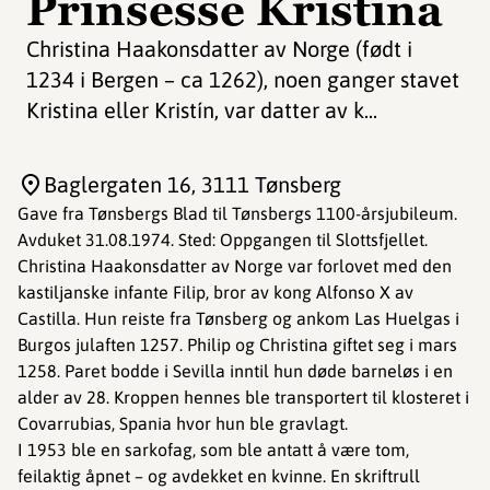
Prinsesse Kristina
Christina Haakonsdatter av Norge (født i
1234 i Bergen – ca 1262), noen ganger stavet
Kristina eller Kristín, var datter av k...
Baglergaten 16
, 3111 Tønsberg
Gave fra Tønsbergs Blad til Tønsbergs 1100-årsjubileum.
Avduket 31.08.1974. Sted: Oppgangen til Slottsfjellet.
Christina Haakonsdatter av Norge var forlovet med den
kastiljanske infante Filip, bror av kong Alfonso X av
Castilla. Hun reiste fra Tønsberg og ankom Las Huelgas i
Burgos julaften 1257. Philip og Christina giftet seg i mars
1258. Paret bodde i Sevilla inntil hun døde barneløs i en
alder av 28. Kroppen hennes ble transportert til klosteret i
Covarrubias, Spania hvor hun ble gravlagt.
I 1953 ble en sarkofag, som ble antatt å være tom,
feilaktig åpnet – og avdekket en kvinne. En skriftrull