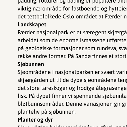
padling, fotturer og bading er populære aktivi
viktig nærområde for fastboende og hytteier
det tettbefolkede Oslo-området at Færder na
Landskapet
Færder nasjonalpark er et særegent skjærgår
arbeidet som de enorme ismassene utførste 
på geologiske formasjoner som rundsva, svab
rekke andre former. På Sandø finnes et stort
Sjøbunnen
Sjøområdene i nasjonalparken er svært vari
skjærgården ut til de dype sjøområdene len
det store tareskoger og frodige ålegrasenge
fisk. På dypet finner vi spennende sjøbunnla
bløtbunnsområder. Denne variasjonen gir gr
planteliv på sjøbunnen.
Planter og dyr