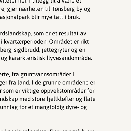
teter her. I tillegg til å være et
e, gjør nærheten til Tønsberg by og
sjonalpark blir mye tatt i bruk.
dslandskap, som er et resultat av
i kvartærperioden. Området er rikt
erg, sigdbrudd, jettegryter og en
 og kararkteristisk flyvesandområde.
erte, fra gruntvannsområder i
ger fra land. I de grunne områdene er
r som er viktige oppvekstområder for
ndskap med store fjellkløfter og flate
unnlag for et mangfoldig dyre- og