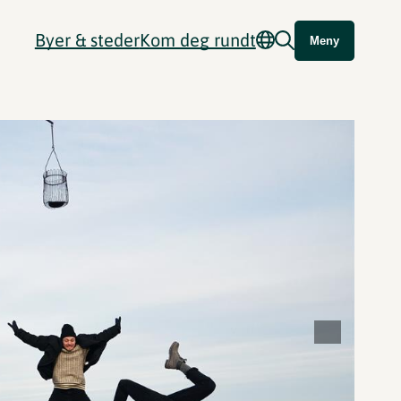
Byer & steder
Kom deg rundt
Meny