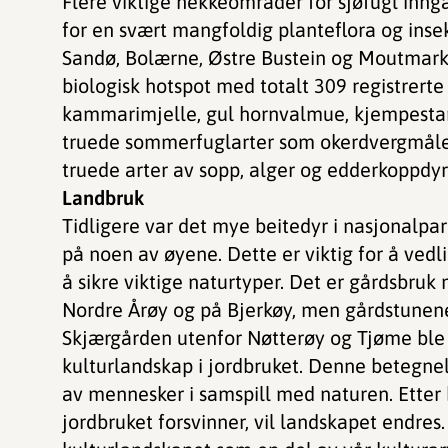
Flere viktige hekkeområder for sjøfugl inng
for en svært mangfoldig planteflora og inse
Sandø, Bolærne, Østre Bustein og Moutmark
biologisk hotspot med totalt 309 registrerte 
kammarimjelle, gul hornvalmue, kjempestarr o
truede sommerfuglarter som okerdvergmåler
truede arter av sopp, alger og edderkoppdyr
Landbruk
Tidligere var det mye beitedyr i nasjonalpark
på noen av øyene. Dette er viktig for å vedl
å sikre viktige naturtyper. Det er gårdsbruk
Nordre Årøy og på Bjerkøy, men gårdstunene
Skjærgården utenfor Nøtterøy og Tjøme ble 
kulturlandskap i jordbruket. Denne betegn
av mennesker i samspill med naturen. Etter 
jordbruket forsvinner, vil landskapet endres.