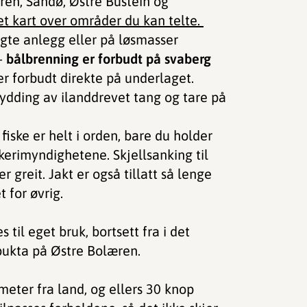
en, Sandø, Østre Bustein og
et kart over områder du kan telte.
lagte anlegg eller på løsmasser
 –
bålbrenning er forbudt på svaberg
 er forbudt direkte på underlaget.
 rydding av ilanddrevet tang og tare på
fiske er helt i orden, bare du holder
skerimyndighetene. Skjellsanking til
 greit. Jakt er også tillatt så lenge
 for øvrig.
til eget bruk, bortsett fra i det
bukta på Østre Bolæren.
meter fra land, og ellers 30 knop