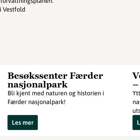
forvaltningsplanen.
i Vestfold
Besøkssenter Færder
V
nasjonalpark
–
Bli kjent med naturen og historien i
Yt
Færder nasjonalpark!
na
uts
Les mer
L