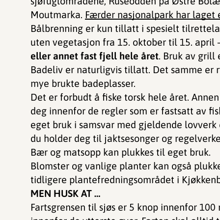
sjøfuglområdene, Ruseodden på Østre Bolær
Moutmarka.
Færder nasjonalpark har laget 
Bålbrenning er kun tillatt i spesielt tilrette
uten vegetasjon fra 15. oktober til 15. april
eller annet fast fjell hele året
. Bruk av grill
Badeliv er naturligvis tillatt. Det samme er
mye brukte badeplasser.
Det er forbudt å fiske torsk hele året. Annen 
deg innenfor de regler som er fastsatt av fi
eget bruk i samsvar med gjeldende lovverk er
du holder deg til jaktsesonger og regelverket
Bær og matsopp kan plukkes til eget bruk.
Blomster og vanlige planter kan også plukkes 
tidligere plantefredningsområdet i Kjøkken
MEN HUSK AT …
Fartsgrensen til sjøs er 5 knop innenfor 100 