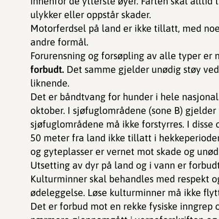
innenfor de ytterste øyer. Farten skal alltid 
ulykker eller oppstår skader.
Motorferdsel på land er ikke tillatt, med no
andre formål.
Forurensning og forsøpling av alle typer er na
forbudt.
Det samme gjelder unødig støy ved
liknende.
Det er båndtvang for hunder i hele nasjonalpa
oktober. I sjøfuglområdene (sone B) gjelder 
sjøfuglområdene må ikke forstyrres. I disse 
50 meter fra land ikke tillatt i hekkeperioden
og gyteplasser er vernet mot skade og unødi
Utsetting av dyr på land og i vann er forbudt
Kulturminner skal behandles med respekt o
ødeleggelse. Løse kulturminner må ikke flytt
Det er forbud mot en rekke fysiske inngrep o