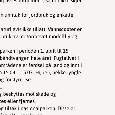
tilpasses forholdene, så det ikke skjer
en unntak for jordbruk og enkelte
turligvis ikke tillatt.
Vannscooter er
 bruk av motordrevet modellfly og
rken i perioden 1. april til 15.
båndtvangen hele året. Fuglelivet i
områdene er ferdsel på land og inntil
 15.04 – 15.07. Hi, reir, hekke- yngle-
g forstyrrelse.
.
g beskyttes mot skade og
es eller fjernes.
g tiltak i nasjonalparken. Disse er