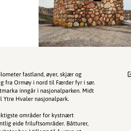
lometer fastland, øyer, skjær og
fra Ormøy i nord til Færder fyr i sør.
marka inngår i nasjonalparken. Midt
l Ytre Hvaler nasjonalpark.
iktigste områder for kystnært
entlig eide friluftsområder. Båtturer,