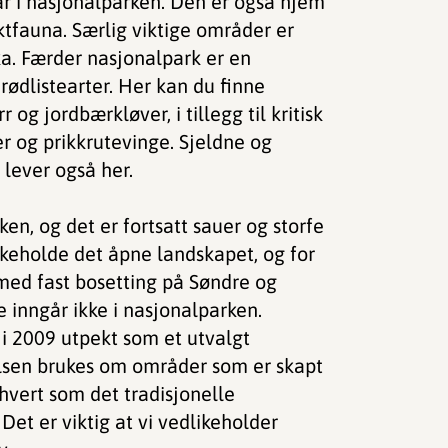
år i nasjonalparken. Den er også hjem
ktfauna. Særlig viktige områder er
a. Færder nasjonalpark er en
rødlistearter. Her kan du finne
g jordbærkløver, i tillegg til kritisk
 og prikkrutevinge. Sjeldne og
 lever også her.
en, og det er fortsatt sauer og storfe
ikeholde det åpne landskapet, og for
 med fast bosetting på Søndre og
 inngår ikke i nasjonalparken.
i 2009 utpekt som et utvalgt
elsen brukes om områder som er skapt
hvert som det tradisjonelle
 Det er viktig at vi vedlikeholder