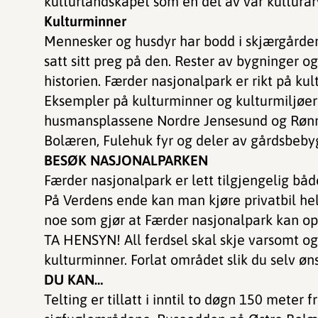
kulturlandskapet som en del av vår kulturar
Kulturminner
Mennesker og husdyr har bodd i skjærgårde
satt sitt preg på den. Rester av bygninger og
historien. Færder nasjonalpark er rikt på ku
Eksempler på kulturminner og kulturmiljøer 
husmansplassene Nordre Jensesund og Rønn
Bolæren, Fulehuk fyr og deler av gårdsbeby
BESØK NASJONALPARKEN
Færder nasjonalpark er lett tilgjengelig både
På Verdens ende kan man kjøre privatbil helt
noe som gjør at Færder nasjonalpark kan op
TA HENSYN! All ferdsel skal skje varsomt og 
kulturminner. Forlat området slik du selv øns
DU KAN…
Telting er tillatt i inntil to døgn 150 meter fr