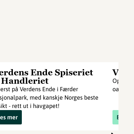
erdens Ende Spiseriet
Verd
 Handleriet
​​​​​​​Op
terst på Verdens Ende i Færder
oase næ
sjonalpark, med kanskje Norges beste
ikt - rett ut i havgapet!
es mer
Book 