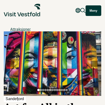
Meny
Attraksjoner
©
Sandefjord