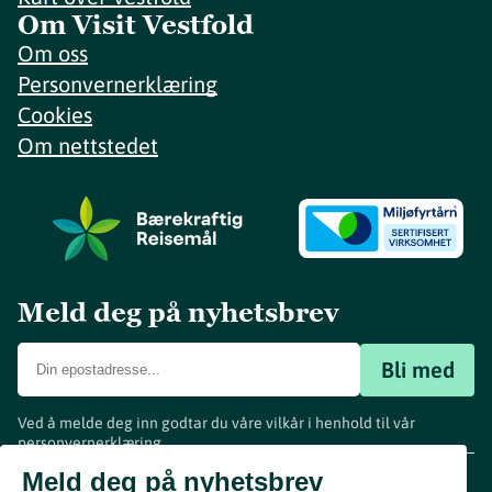
Om Visit Vestfold
Om oss
Personvernerklæring
Cookies
Om nettstedet
Meld deg på nyhetsbrev
Bli med
Ved å melde deg inn godtar du våre vilkår i henhold til vår
personvernerklæring
.
www.visitvestfold.com
Meld deg på nyhetsbrev