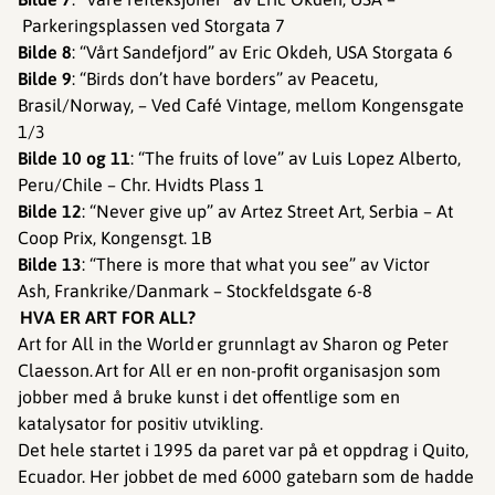
Parkeringsplassen ved Storgata 7
Bilde 8
: “Vårt Sandefjord” av Eric Okdeh, USA Storgata 6
Bilde 9
: “Birds don’t have borders” av Peacetu,
Brasil/Norway, – Ved Café Vintage, mellom Kongensgate
1/3
Bilde 10 og 11
: “The fruits of love” av Luis Lopez Alberto,
Peru/Chile – Chr. Hvidts Plass 1
Bilde 12
: “Never give up” av Artez Street Art, Serbia – At
Coop Prix, Kongensgt. 1B
Bilde 13
: “There is more that what you see” av Victor
Ash, Frankrike/Danmark – Stockfeldsgate 6-8
HVA ER ART FOR ALL?
Art for All in the World er grunnlagt av Sharon og Peter
Claesson. Art for All er en non-profit organisasjon som
jobber med å bruke kunst i det offentlige som en
katalysator for positiv utvikling.
Det hele startet i 1995 da paret var på et oppdrag i Quito,
Ecuador. Her jobbet de med 6000 gatebarn som de hadde