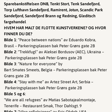
Sparebankstiftelsen DNB, Tenkt Stort, Tenk Sandefjord,
Torp Lufthavn Sandefjord, Ramirent, Jotun, Scandic Park
Sandefjord, Sandefjord Brann og Redning, Gleditsch
fargehandel
HVEM HAR MALT DE FLOTTE KUNSTVERKENE? OG HVOR
FINNER DU DE?
Bilde 1
: “Peace between nations” av Eduardo Kobra,
Brasil – Parkeringsplassen bak Peter Grøns gate 2B
Bilde 2
: “Trekkfugl” av Aleksei Bordusov (AEC), Ukraina –
Parkeringsplassen bak Peter Grøns gate 2B
Bilde 3
: “Nature for everyone” by
Bart Smates Smeets, Belgia – Parkeringsplassen bak Peter
Grøns gate 2B
Bilde 4
: “Stay with me” av Artez Street Art, Serbia –
Parkeringsplassen bak Peter Grøns gate 2B
Bilde 5 og 6
:
“We are all refugees” av Matias Sabotajealmontaje,
Tenerife – Restaurant Smak, Thor Dahlsgt. 9
Bilde 7
: “Våre refleksjoner” av Eric Okdeh, USA –