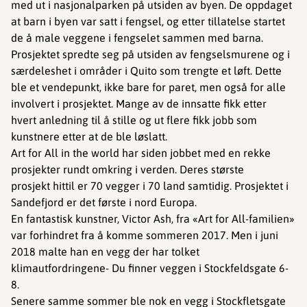
med ut i nasjonalparken på utsiden av byen. De oppdaget
at barn i byen var satt i fengsel, og etter tillatelse startet
de å male veggene i fengselet sammen med barna.
Prosjektet spredte seg på utsiden av fengselsmurene og i
særdeleshet i områder i Quito som trengte et løft. Dette
ble et vendepunkt, ikke bare for paret, men også for alle
involvert i prosjektet. Mange av de innsatte fikk etter
hvert anledning til å stille og ut flere fikk jobb som
kunstnere etter at de ble løslatt.
Art for All in the world har siden jobbet med en rekke
prosjekter rundt omkring i verden. Deres største
prosjekt hittil er 70 vegger i 70 land samtidig. Prosjektet i
Sandefjord er det første i nord Europa.
En fantastisk kunstner, Victor Ash, fra «Art for All-familien»
var forhindret fra å komme sommeren 2017. Men i juni
2018 malte han en vegg der har tolket
klimautfordringene- Du finner veggen i Stockfeldsgate 6-
8.
Senere samme sommer ble nok en vegg i Stockfletsgate