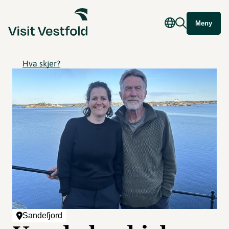
Meny
Hva skjer?
Sandefjord