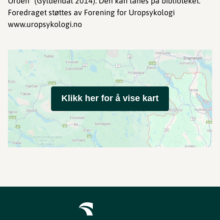
Uroen" (Gyldendal 2014). Den kan lånes på biblioteket.
Foredraget støttes av Forening for Uropsykologi
www.uropsykologi.no
Klikk her for å vise kart