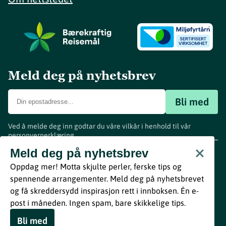
Meld deg på nyhetsbrev
Bli med
Ved å melde deg inn godtar du våre vilkår i henhold til vår
personvernerklæring
.
www.visitvestfold.com
Meld deg på nyhetsbrev
Turistinformasjon
Oppdag mer! Motta skjulte perler, ferske tips og
Vestfold Fylkeskommune
spennende arrangementer. Meld deg på nyhetsbrevet
By
Breakfast
og få skreddersydd inspirasjon rett i innboksen. Én e-
post i måneden. Ingen spam, bare skikkelige tips.
Bli med