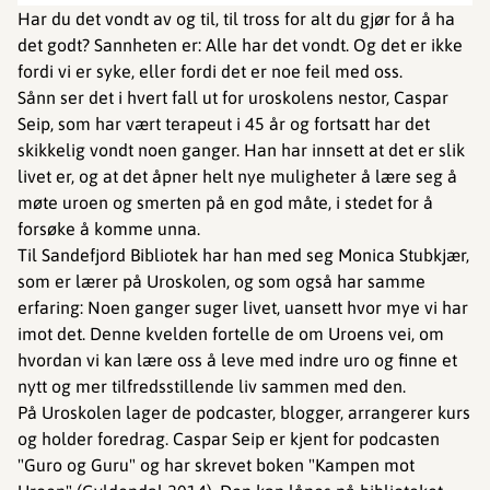
Har du det vondt av og til, til tross for alt du gjør for å ha
det godt? Sannheten er: Alle har det vondt. Og det er ikke
fordi vi er syke, eller fordi det er noe feil med oss.
Sånn ser det i hvert fall ut for uroskolens nestor, Caspar
Seip, som har vært terapeut i 45 år og fortsatt har det
skikkelig vondt noen ganger. Han har innsett at det er slik
livet er, og at det åpner helt nye muligheter å lære seg å
møte uroen og smerten på en god måte, i stedet for å
forsøke å komme unna.
Til Sandefjord Bibliotek har han med seg Monica Stubkjær,
som er lærer på Uroskolen, og som også har samme
erfaring: Noen ganger suger livet, uansett hvor mye vi har
imot det. Denne kvelden fortelle de om Uroens vei, om
hvordan vi kan lære oss å leve med indre uro og finne et
nytt og mer tilfredsstillende liv sammen med den.
På Uroskolen lager de podcaster, blogger, arrangerer kurs
og holder foredrag. Caspar Seip er kjent for podcasten
"Guro og Guru" og har skrevet boken "Kampen mot