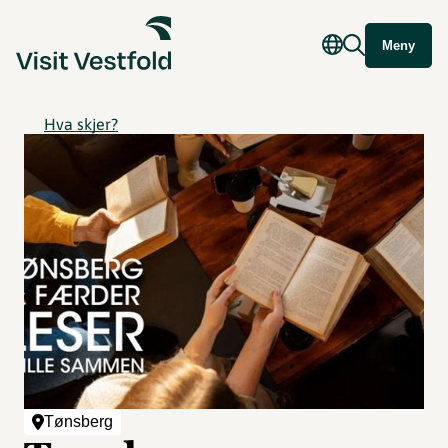
Meny
Hva skjer?
Tønsberg