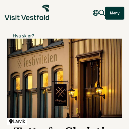
Meny
Hva skjer?
Larvik