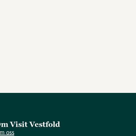
m Visit Vestfold
m oss