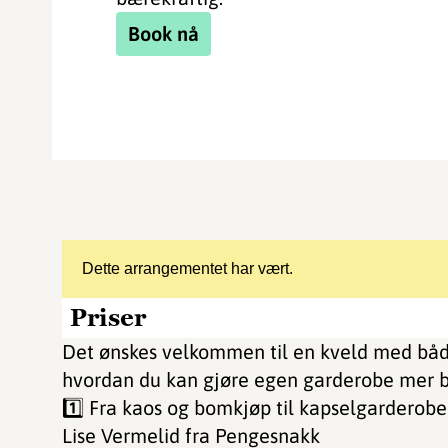
Book nå
Dette arrangementet har vært.
Priser
Det ønskes velkommen til en kveld med både 
hvordan du kan gjøre egen garderobe mer b
1️⃣ Fra kaos og bomkjøp til kapselgarderobe
Lise Vermelid fra Pengesnakk