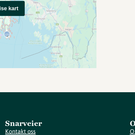
ise kart
Snarveier
O
Kontakt oss
O