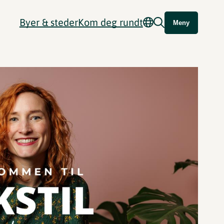
Byer & steder
Kom deg rundt
Meny