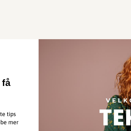
 få
te tips
obe mer