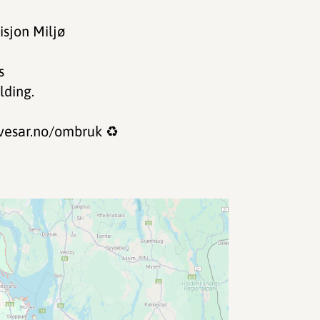
isjon Miljø
s
lding.
 vesar.no/ombruk ♻️