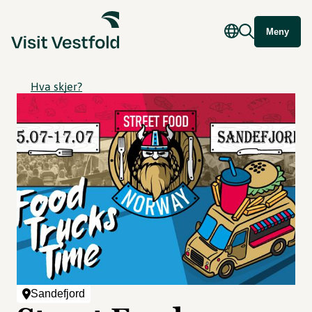
Meny
Hva skjer?
Sandefjord