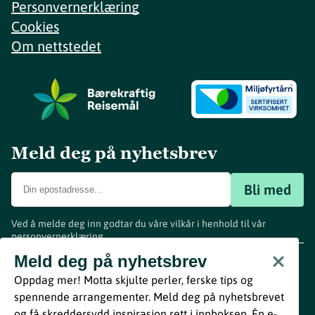
Personvernerklæring
Cookies
Om nettstedet
Meld deg på nyhetsbrev
Bli med
Ved å melde deg inn godtar du våre vilkår i henhold til vår
personvernerklæring
.
www.visitvestfold.com
Meld deg på nyhetsbrev
Turistinformasjon
Oppdag mer! Motta skjulte perler, ferske tips og
Vestfold Fylkeskommune
spennende arrangementer. Meld deg på nyhetsbrevet
By
Breakfast
og få skreddersydd inspirasjon rett i innboksen. Én e-