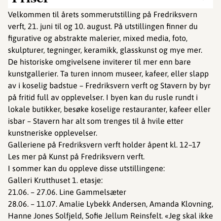
Velkommen til årets sommerutstilling på Fredriksvern
verft, 21. juni til og 10. august. På utstillingen finner du
figurative og abstrakte malerier, mixed media, foto,
skulpturer, tegninger, keramikk, glasskunst og mye mer.
De historiske omgivelsene inviterer til mer enn bare
kunstgallerier. Ta turen innom museer, kafeer, eller slapp
av i koselig badstue – Fredriksvern verft og Stavern by byr
på fritid full av opplevelser. I byen kan du rusle rundt i
lokale butikker, besøke koselige restauranter, kafeer eller
isbar – Stavern har alt som trenges til å hvile etter
kunstneriske opplevelser.
Galleriene på Fredriksvern verft holder åpent kl. 12–17
Les mer på Kunst på Fredriksvern verft.
I sommer kan du oppleve disse utstillingene:
Galleri Krutthuset 1. etasje:
21.06. – 27.06. Line Gammelsæter
28.06. – 11.07. Amalie Lybekk Andersen, Amanda Klovning,
Hanne Jones Solfjeld, Sofie Jellum Reinsfelt. «Jeg skal ikke