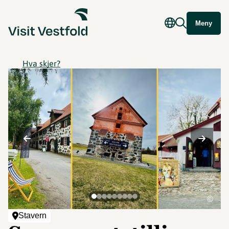
Meny
Hva skjer?
©
Stavern