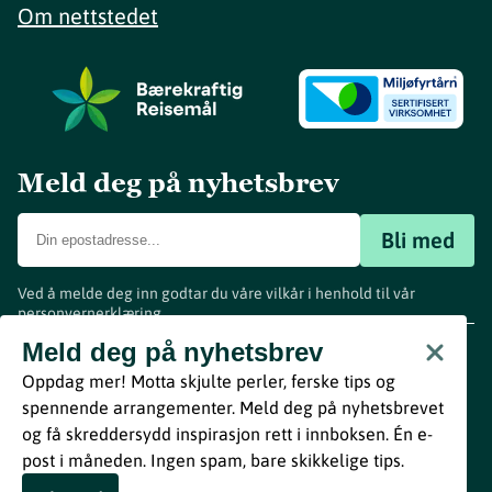
Om nettstedet
Meld deg på nyhetsbrev
Bli med
Ved å melde deg inn godtar du våre vilkår i henhold til vår
personvernerklæring
.
www.visitvestfold.com
Meld deg på nyhetsbrev
Turistinformasjon
Oppdag mer! Motta skjulte perler, ferske tips og
Vestfold Fylkeskommune
spennende arrangementer. Meld deg på nyhetsbrevet
By
Breakfast
og få skreddersydd inspirasjon rett i innboksen. Én e-
post i måneden. Ingen spam, bare skikkelige tips.