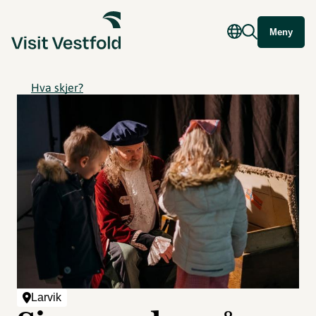
Meny
Hva skjer?
Larvik