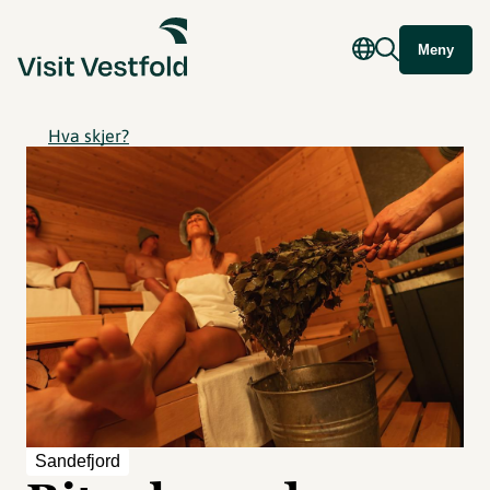
Meny
Hva skjer?
Sandefjord