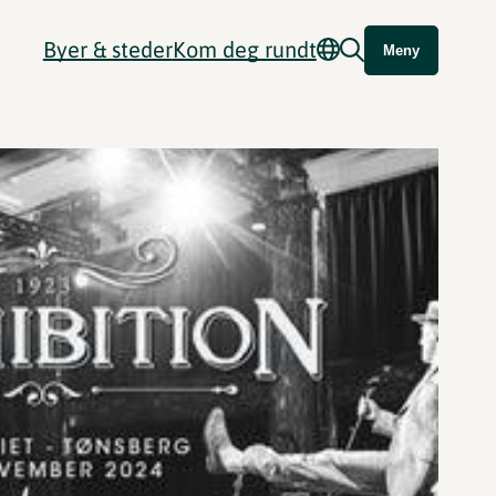
Byer & steder
Kom deg rundt
Meny