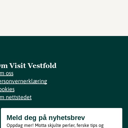
m Visit Vestfold
m oss
ersonvernerklæring
ookies
m nettstedet
Meld deg på nyhetsbrev
Meld deg på nyhetsbrev
Oppdag mer! Motta skjulte perler, ferske tips og
Bli med