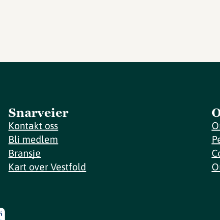
Snarveier
O
Kontakt oss
O
Bli medlem
P
Bransje
C
Kart over Vestfold
O