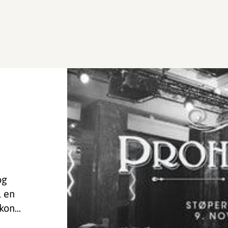
og
l en
on...