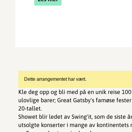
Dette arrangementet har vært.
Kle deg opp og bli med på en unik reise 100 å
ulovlige barer; Great Gatsby's famøse feste
20-tallet.
Showet blir ledet av Swing'it, som de siste 
utsolgte konserter i mange av kontinentets m