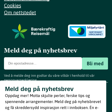
Cookies
Om nettstedet
Meld deg på nyhetsbrev
Bli med
Ved å melde deg inn godtar du våre vilkår i henhold til vår
personvernerklæring
.
www.visitvestfold.com
Meld deg på nyhetsbrev
Turistinformasjon
Oppdag mer! Motta skjulte perler, ferske tips og
Vestfold Fylkeskommune
spennende arrangementer. Meld deg på nyhetsbrevet
By
Breakfast
og få skreddersydd inspirasjon rett i innboksen. Én e-