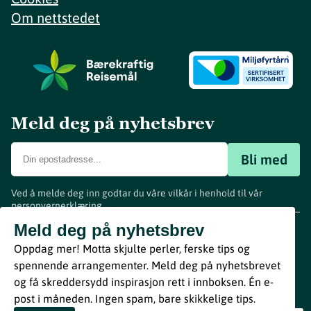
Om nettstedet
Meld deg på nyhetsbrev
Bli med
Ved å melde deg inn godtar du våre vilkår i henhold til vår
personvernerklæring
.
www.visitvestfold.com
Meld deg på nyhetsbrev
Turistinformasjon
Oppdag mer! Motta skjulte perler, ferske tips og
Vestfold Fylkeskommune
spennende arrangementer. Meld deg på nyhetsbrevet
By
Breakfast
og få skreddersydd inspirasjon rett i innboksen. Én e-
post i måneden. Ingen spam, bare skikkelige tips.