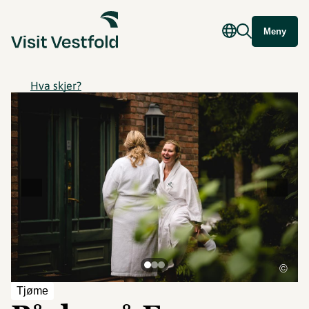
Meny
Hva skjer?
©
Tjøme