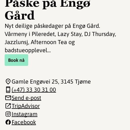
Påske på Engø
Gård
Nyt deilige påskedager på Engø Gård.
Vårmeny i Pileredet, Lazy Stay, DJ Thursday,
Jazzlunsj, Afternoon Tea og
badstueopplevel...
Book nå
Gamle Engøvei 25
, 3145 Tjøme
(+47) 33 30 31 00
Send e-post
TripAdvisor
Instagram
Facebook