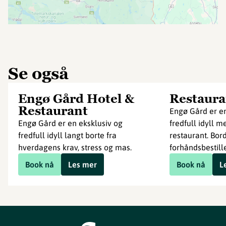
Se også
Engø Gård Hotel &
Restaura
Restaurant
Engø Gård er en
Engø Gård er en eksklusiv og
fredfull idyll 
fredfull idyll langt borte fra
restaurant. Bor
hverdagens krav, stress og mas.
forhåndsbestill
Book nå
Les mer
Book nå
L