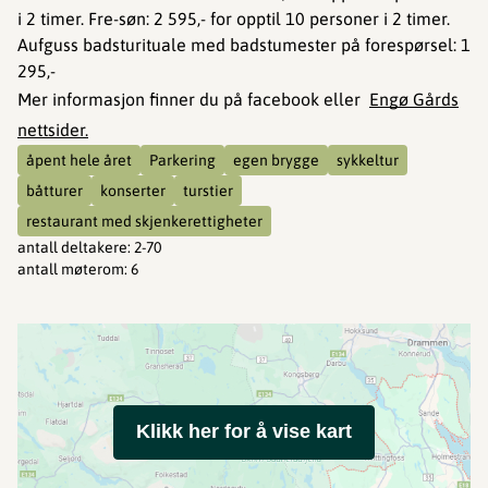
i 2 timer. Fre-søn: 2 595,- for opptil 10 personer i 2 timer.
Aufguss badsturituale med badstumester på forespørsel: 1
295,-
Mer informasjon finner du på facebook eller
Engø Gårds
nettsider.
åpent hele året
Parkering
egen brygge
sykkeltur
båtturer
konserter
turstier
restaurant med skjenkerettigheter
antall deltakere
:
2-70
antall møterom
:
6
Klikk her for å vise kart