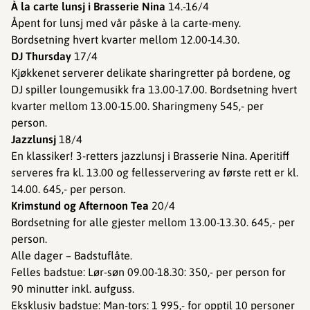
À la carte lunsj i Brasserie Nina
14.-16/4
Åpent for lunsj med vår påske à la carte-meny.
Bordsetning hvert kvarter mellom 12.00-14.30.
DJ Thursday
17/4
Kjøkkenet serverer delikate sharingretter på bordene, og
DJ spiller loungemusikk fra 13.00-17.00. Bordsetning hvert
kvarter mellom 13.00-15.00. Sharingmeny 545,- per
person.
Jazzlunsj
18/4
En klassiker! 3-retters jazzlunsj i Brasserie Nina. Aperitiff
serveres fra kl. 13.00 og fellesservering av første rett er kl.
14.00. 645,- per person.
Krimstund og Afternoon Tea
20/4
Bordsetning for alle gjester mellom 13.00-13.30. 645,- per
person.
Alle dager – Badstuflåte.
Felles badstue: Lør-søn 09.00-18.30: 350,- per person for
90 minutter inkl. aufguss.
Eksklusiv badstue: Man-tors: 1 995,- for opptil 10 personer