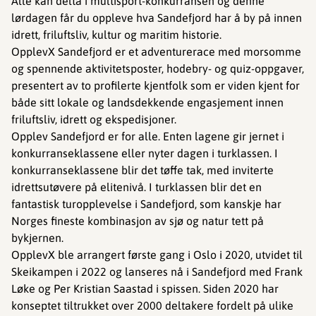
Alle kan delta i multisport-konkurransen og denne
lørdagen får du oppleve hva Sandefjord har å by på innen
idrett, friluftsliv, kultur og maritim historie.
OpplevX Sandefjord er et adventurerace med morsomme
og spennende aktivitetsposter, hodebry- og quiz-oppgaver,
presentert av to profilerte kjentfolk som er viden kjent for
både sitt lokale og landsdekkende engasjement innen
friluftsliv, idrett og ekspedisjoner.
Opplev Sandefjord er for alle. Enten lagene gir jernet i
konkurranseklassene eller nyter dagen i turklassen. I
konkurranseklassene blir det tøffe tak, med inviterte
idrettsutøvere på elitenivå. I turklassen blir det en
fantastisk turopplevelse i Sandefjord, som kanskje har
Norges fineste kombinasjon av sjø og natur tett på
bykjernen.
OpplevX ble arrangert første gang i Oslo i 2020, utvidet til
Skeikampen i 2022 og lanseres nå i Sandefjord med Frank
Løke og Per Kristian Saastad i spissen. Siden 2020 har
konseptet tiltrukket over 2000 deltakere fordelt på ulike