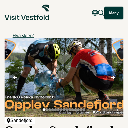
Meny
Hva skjer?
©
Sandefjord