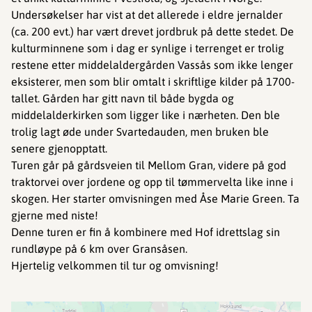
Undersøkelser har vist at det allerede i eldre jernalder
(ca. 200 evt.) har vært drevet jordbruk på dette stedet. De
kulturminnene som i dag er synlige i terrenget er trolig
restene etter middelaldergården Vassås som ikke lenger
eksisterer, men som blir omtalt i skriftlige kilder på 1700-
tallet. Gården har gitt navn til både bygda og
middelalderkirken som ligger like i nærheten. Den ble
trolig lagt øde under Svartedauden, men bruken ble
senere gjenopptatt.
Turen går på gårdsveien til Mellom Gran, videre på god
traktorvei over jordene og opp til tømmervelta like inne i
skogen. Her starter omvisningen med Åse Marie Green. Ta
gjerne med niste!
Denne turen er fin å kombinere med Hof idrettslag sin
rundløype på 6 km over Gransåsen.
Hjertelig velkommen til tur og omvisning!