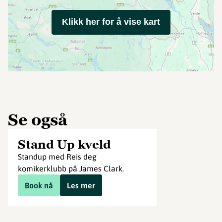
Klikk her for å vise kart
Se også
Stand Up kveld
Standup med Reis deg
komikerklubb på James Clark.
Book nå
Les mer