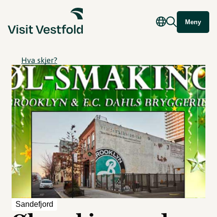
Meny
Hva skjer?
Sandefjord