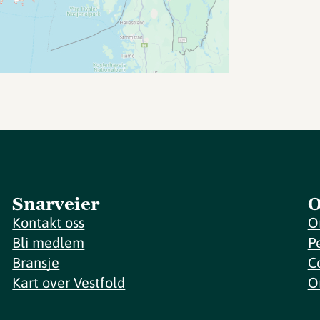
Snarveier
O
Kontakt oss
O
Bli medlem
P
Bransje
C
Kart over Vestfold
O