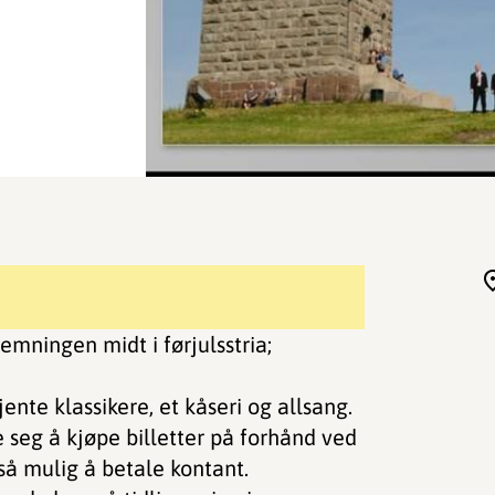
temningen midt i førjulsstria;
jente klassikere, et kåseri og allsang.
e seg å kjøpe billetter på forhånd ved
gså mulig å betale kontant.