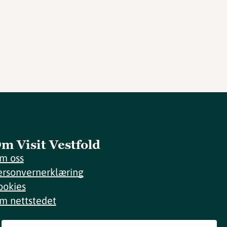
m Visit Vestfold
m oss
ersonvernerklæring
ookies
m nettstedet