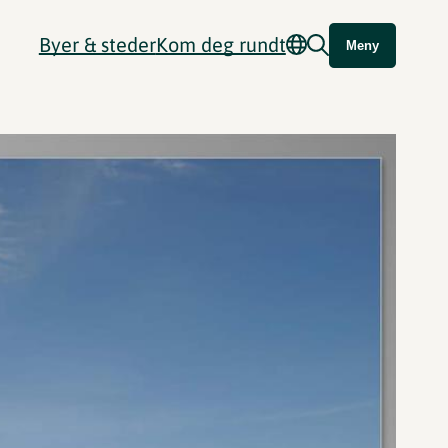
Byer & steder
Kom deg rundt
Meny