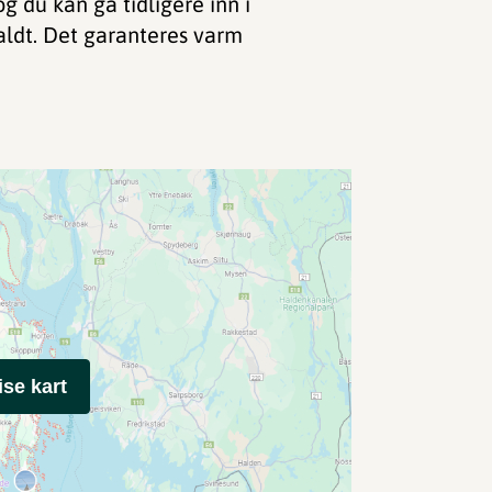
g du kan gå tidligere inn i
aldt. Det garanteres varm
ise kart