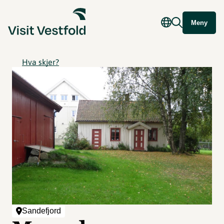
Meny
Hva skjer?
Sandefjord