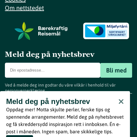
Om nettstedet
Meld deg på nyhetsbrev
Bli med
Ved å melde deg inn godtar du våre vilkår i henhold til vår
personvernerklæring
.
www.visitvestfold.com
Meld deg på nyhetsbrev
Turistinformasjon
Oppdag mer! Motta skjulte perler, ferske tips og
Vestfold Fylkeskommune
spennende arrangementer. Meld deg på nyhetsbrevet
By
Breakfast
og få skreddersydd inspirasjon rett i innboksen. Én e-
post i måneden. Ingen spam, bare skikkelige tips.