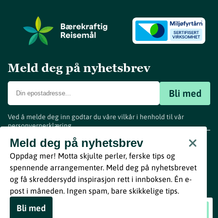
Meld deg på nyhetsbrev
Bli med
Ved å melde deg inn godtar du våre vilkår i henhold til vår
personvernerklæring
.
www.visitvestfold.com
Meld deg på nyhetsbrev
Turistinformasjon
Oppdag mer! Motta skjulte perler, ferske tips og
Vestfold Fylkeskommune
spennende arrangementer. Meld deg på nyhetsbrevet
By
Breakfast
og få skreddersydd inspirasjon rett i innboksen. Én e-
post i måneden. Ingen spam, bare skikkelige tips.
Bli med
Metro Sandefjord
Book nå