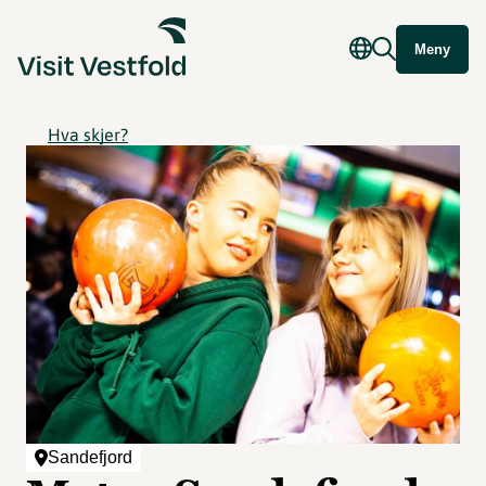
Meny
Hva skjer?
Sandefjord