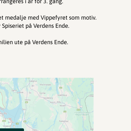
rangeres i år for 3. gang.
aget medalje med Vippefyret som motiv.
av Spiseriet på Verdens Ende.
amilien ute på Verdens Ende.