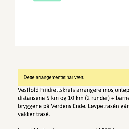
Dette arrangementet har vært.
Vestfold Friidrettskrets arrangere mosjonløp
distansene 5 km og 10 km (2 runder) + barn
bryggene på Verdens Ende. Løypetrasèn går 
vakker trasè.