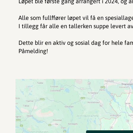
Løpet ble første gang arrangert i 2024, og ar
Alle som fullffører løpet vil få en spesiall
I tillegg får alle en tallerken suppe levert 
Dette blir en aktiv og sosial dag for hele f
Påmelding!