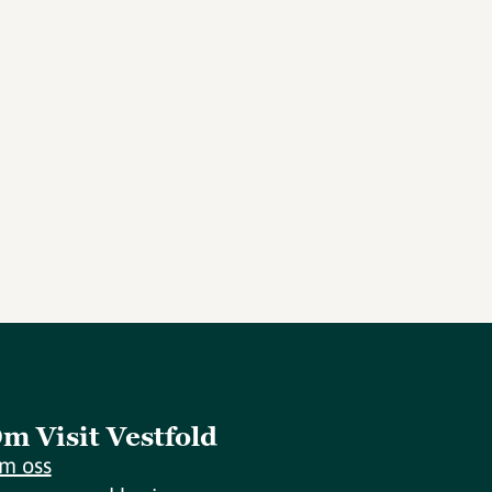
m Visit Vestfold
m oss