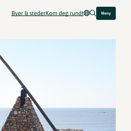
Byer & steder
Kom deg rundt
Meny