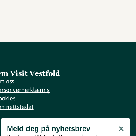
m Visit Vestfold
m oss
ersonvernerklæring
ookies
m nettstedet
Meld deg på nyhetsbrev
Meld deg på nyhetsbrev