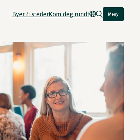
Byer & steder
Kom deg rundt
Meny