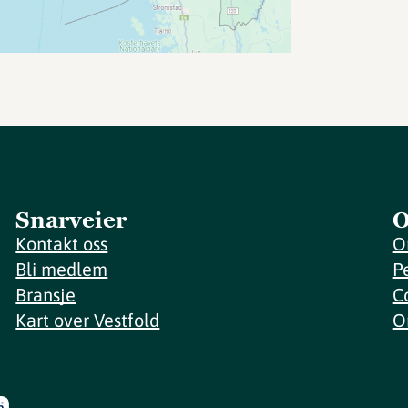
Snarveier
O
Kontakt oss
O
Bli medlem
P
Bransje
C
Kart over Vestfold
O