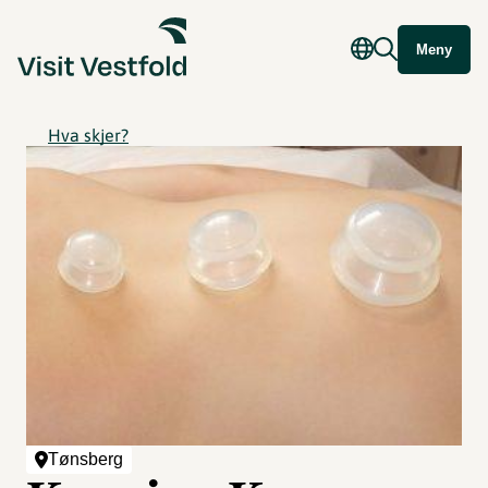
Meny
Hva skjer?
Tønsberg