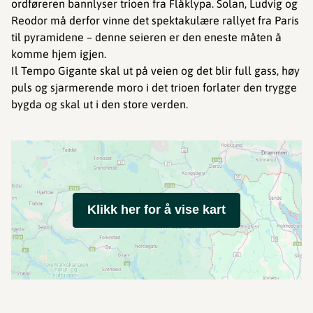
ordføreren bannlyser trioen fra Flåklypa. Solan, Ludvig og
Reodor må derfor vinne det spektakulære rallyet fra Paris
til pyramidene – denne seieren er den eneste måten å
komme hjem igjen.
Il Tempo Gigante skal ut på veien og det blir full gass, høy
puls og sjarmerende moro i det trioen forlater den trygge
bygda og skal ut i den store verden.
Klikk her for å vise kart