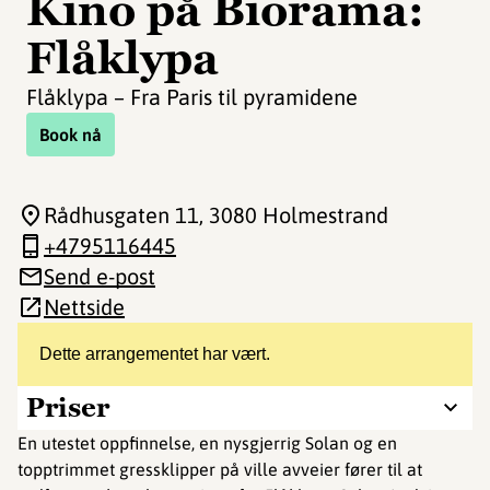
Kino på Biorama:
Flåklypa
Flåklypa – Fra Paris til pyramidene
Book nå
Rådhusgaten 11
, 3080 Holmestrand
+4795116445
Send e-post
Nettside
Dette arrangementet har vært.
Priser
En utestet oppfinnelse, en nysgjerrig Solan og en
topptrimmet gressklipper på ville avveier fører til at