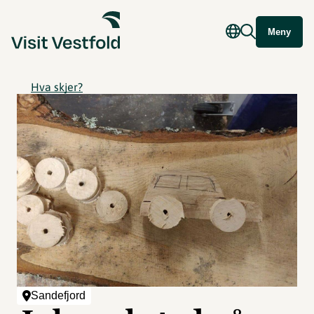
Meny
Hva skjer?
Sandefjord