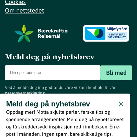
Cookies
Om nettstedet
Meld deg på nyhetsbrev
Bli med
Ved å melde deg inn godtar du våre vilkår i henhold til vår
personvernerklæring
.
www.visitvestfold.com
Meld deg på nyhetsbrev
Turistinformasjon
Oppdag mer! Motta skjulte perler, ferske tips og
Vestfold Fylkeskommune
spennende arrangementer. Meld deg på nyhetsbrevet
By
Breakfast
og få skreddersydd inspirasjon rett i innboksen. Én e-
post i måneden. Ingen spam, bare skikkelige tips.