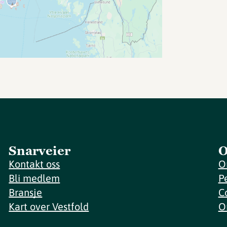
Snarveier
O
Kontakt oss
O
Bli medlem
P
Bransje
C
Kart over Vestfold
O