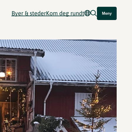
Byer & steder
Kom deg rundt
Meny