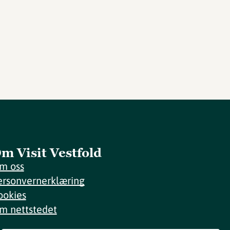
m Visit Vestfold
m oss
ersonvernerklæring
ookies
m nettstedet