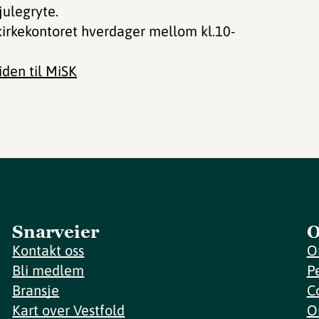
julegryte.
l kirkekontoret hverdager mellom kl.10-
den til MiSK
Snarveier
O
Kontakt oss
O
Bli medlem
P
Bransje
C
Kart over Vestfold
O