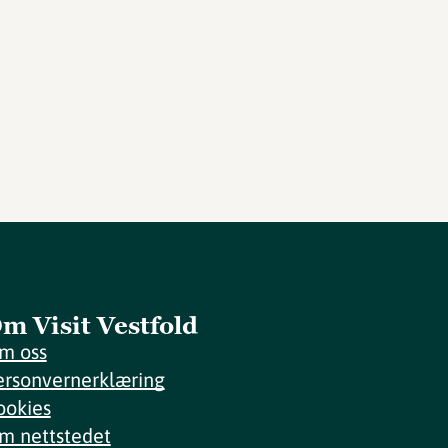
m Visit Vestfold
m oss
ersonvernerklæring
ookies
m nettstedet