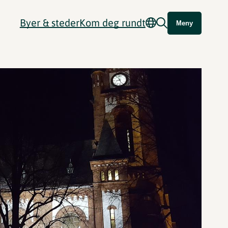
Byer & steder
Kom deg rundt
Meny