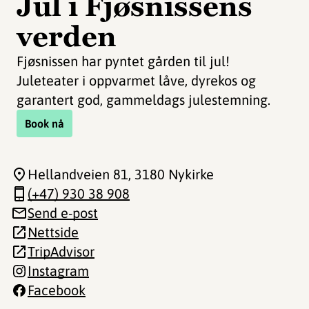
Jul i Fjøsnissens
verden
Fjøsnissen har pyntet gården til jul!
Juleteater i oppvarmet låve, dyrekos og
garantert god, gammeldags julestemning.
Book nå
Hellandveien 81
, 3180 Nykirke
(+47) 930 38 908
Send e-post
Nettside
TripAdvisor
Instagram
Facebook