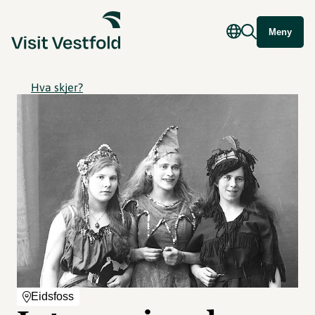
Meny
Hva skjer?
Eidsfoss