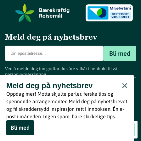
Meld deg på nyhetsbrev
Bli med
Ved å melde deg inn godtar du våre vilkår i henhold til vår
personvernerklæring
.
www.visitvestfold.com
Meld deg på nyhetsbrev
Turistinformasjon
Oppdag mer! Motta skjulte perler, ferske tips og
Vestfold Fylkeskommune
spennende arrangementer. Meld deg på nyhetsbrevet
By
Breakfast
og få skreddersydd inspirasjon rett i innboksen. Én e-
post i måneden. Ingen spam, bare skikkelige tips.
Bli med
Internasjonal kvinnedag
Book nå