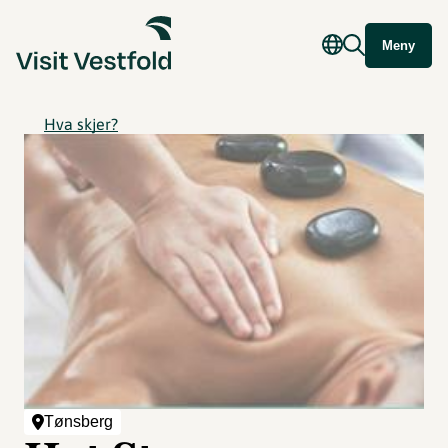
Meny
Hva skjer?
Tønsberg