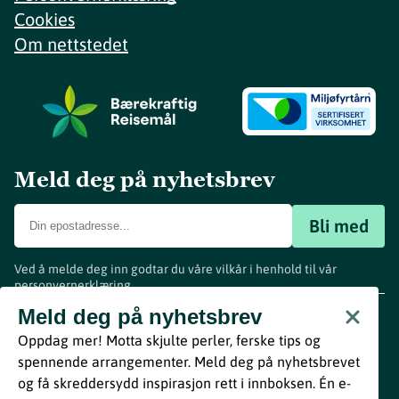
Cookies
Om nettstedet
Meld deg på nyhetsbrev
Bli med
Ved å melde deg inn godtar du våre vilkår i henhold til vår
personvernerklæring
.
www.visitvestfold.com
Meld deg på nyhetsbrev
Turistinformasjon
Oppdag mer! Motta skjulte perler, ferske tips og
Vestfold Fylkeskommune
spennende arrangementer. Meld deg på nyhetsbrevet
By
Breakfast
og få skreddersydd inspirasjon rett i innboksen. Én e-