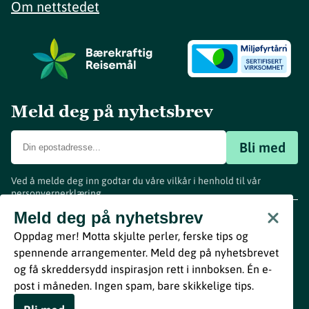
Om nettstedet
Meld deg på nyhetsbrev
Bli med
Ved å melde deg inn godtar du våre vilkår i henhold til vår
personvernerklæring
.
www.visitvestfold.com
Meld deg på nyhetsbrev
Turistinformasjon
Oppdag mer! Motta skjulte perler, ferske tips og
Vestfold Fylkeskommune
spennende arrangementer. Meld deg på nyhetsbrevet
By
Breakfast
og få skreddersydd inspirasjon rett i innboksen. Én e-
post i måneden. Ingen spam, bare skikkelige tips.