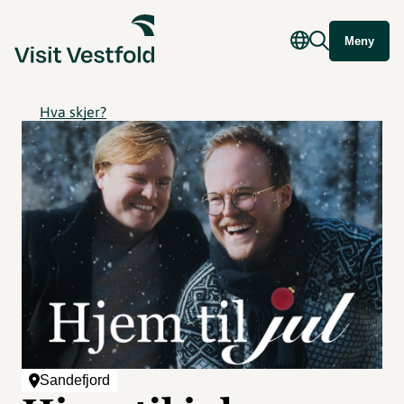
Meny
Hva skjer?
Sandefjord