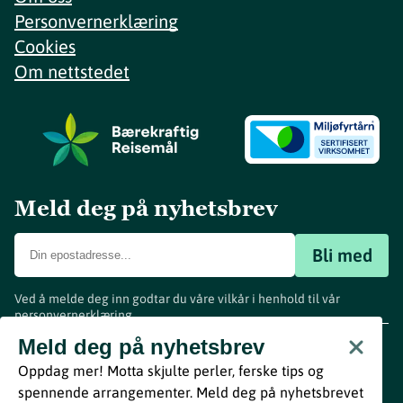
Personvernerklæring
Cookies
Om nettstedet
Meld deg på nyhetsbrev
Bli med
Ved å melde deg inn godtar du våre vilkår i henhold til vår
personvernerklæring
.
www.visitvestfold.com
Meld deg på nyhetsbrev
Turistinformasjon
Oppdag mer! Motta skjulte perler, ferske tips og
Vestfold Fylkeskommune
spennende arrangementer. Meld deg på nyhetsbrevet