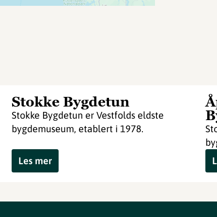
Stokke Bygdetun
Å
B
Stokke Bygdetun er Vestfolds eldste
bygdemuseum, etablert i 1978.
St
by
Les mer
L