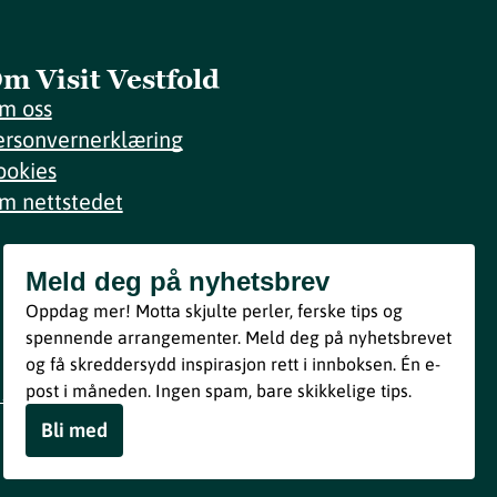
m Visit Vestfold
m oss
ersonvernerklæring
ookies
m nettstedet
Meld deg på nyhetsbrev
Meld deg på nyhetsbrev
Oppdag mer! Motta skjulte perler, ferske tips og
Bli med
spennende arrangementer. Meld deg på nyhetsbrevet
og få skreddersydd inspirasjon rett i innboksen. Én e-
Ved å melde deg inn godtar du våre vilkår i henhold til vår
post i måneden. Ingen spam, bare skikkelige tips.
personvernerklæring
.
Bli med