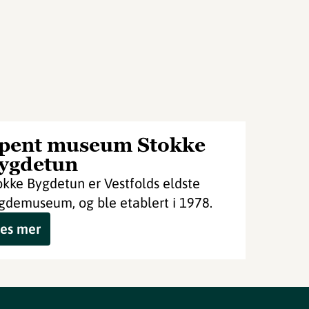
pent museum Stokke
ygdetun
okke Bygdetun er Vestfolds eldste
gdemuseum, og ble etablert i 1978.
es mer