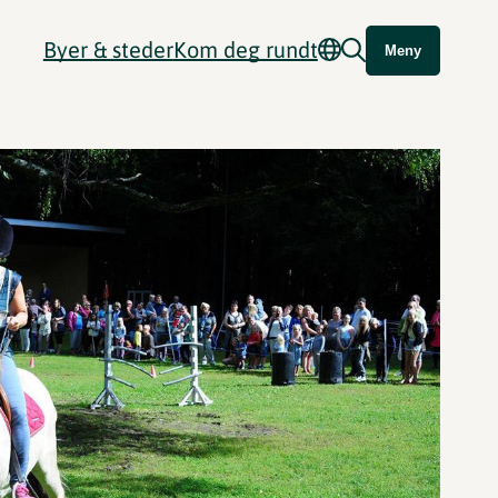
Byer & steder
Kom deg rundt
Meny