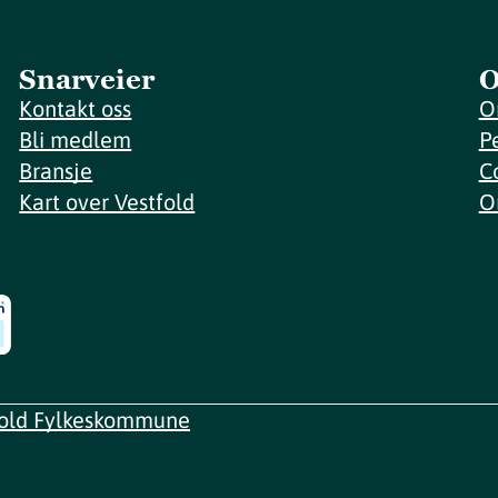
Snarveier
O
Kontakt oss
O
Bli medlem
P
Bransje
C
Kart over Vestfold
O
fold Fylkeskommune