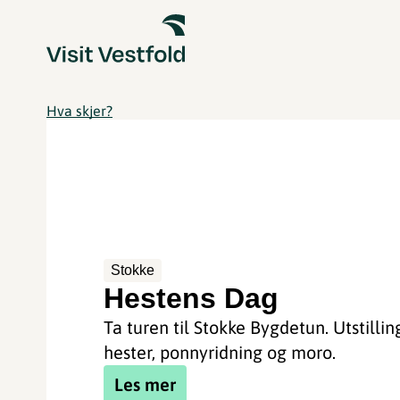
Hva skjer?
Stokke
Hestens Dag
Ta turen til Stokke Bygdetun. Utstillin
hester, ponnyridning og moro.
Les mer