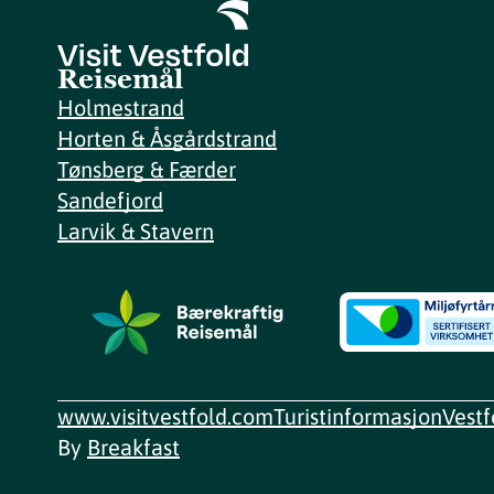
Reisemål
Holmestrand
Horten & Åsgårdstrand
Tønsberg & Færder
Sandefjord
Larvik & Stavern
www.visitvestfold.com
Turistinformasjon
Vest
By
Breakfast