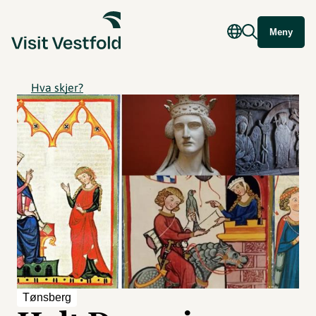
Meny
Hva skjer?
Tønsberg