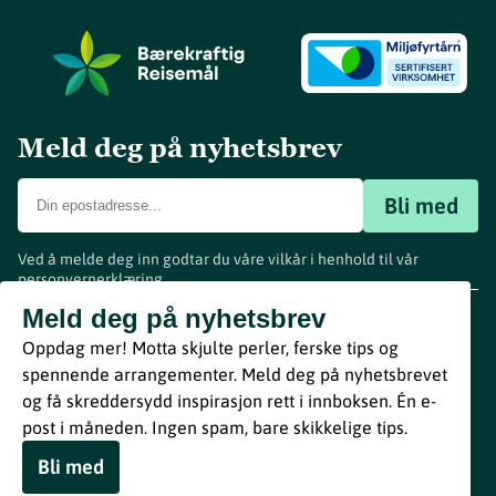
Meld deg på nyhetsbrev
Bli med
Ved å melde deg inn godtar du våre vilkår i henhold til vår
personvernerklæring
.
www.visitvestfold.com
Meld deg på nyhetsbrev
Turistinformasjon
Oppdag mer! Motta skjulte perler, ferske tips og
Vestfold Fylkeskommune
spennende arrangementer. Meld deg på nyhetsbrevet
By
Breakfast
og få skreddersydd inspirasjon rett i innboksen. Én e-
post i måneden. Ingen spam, bare skikkelige tips.
Bli med