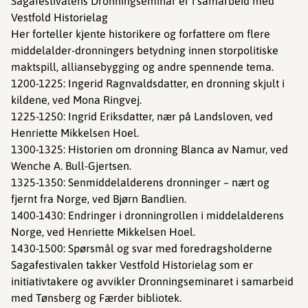
Sagafestivalens Dronningseminar er i samarbeid med
Vestfold Historielag
Her forteller kjente historikere og forfattere om flere
middelalder-dronningers betydning innen storpolitiske
maktspill, alliansebygging og andre spennende tema.
1200-1225: Ingerid Ragnvaldsdatter, en dronning skjult i
kildene, ved Mona Ringvej.
1225-1250: Ingrid Eriksdatter, nær på Landsloven, ved
Henriette Mikkelsen Hoel.
1300-1325: Historien om dronning Blanca av Namur, ved
Wenche A. Bull-Gjertsen.
1325-1350: Senmiddelalderens dronninger – nært og
fjernt fra Norge, ved Bjørn Bandlien.
1400-1430: Endringer i dronningrollen i middelalderens
Norge, ved Henriette Mikkelsen Hoel.
1430-1500: Spørsmål og svar med foredragsholderne
Sagafestivalen takker Vestfold Historielag som er
initiativtakere og avvikler Dronningseminaret i samarbeid
med Tønsberg og Færder bibliotek.