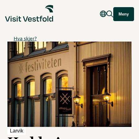
Meny
Hva skjer?
Larvik