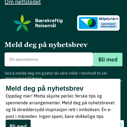
Om nettstedet
Meld deg på nyhetsbrev
Bli med
Ved å melde deg inn godtar du våre vilkår i henhold til vår
personvernerklæring
.
www.visitvestfold.com
Meld deg på nyhetsbrev
Turistinformasjon
Oppdag mer! Motta skjulte perler, ferske tips og
Vestfold Fylkeskommune
spennende arrangementer. Meld deg på nyhetsbrevet
By
Breakfast
og få skreddersydd inspirasjon rett i innboksen. Én e-
post i måneden. Ingen spam, bare skikkelige tips.
Bli med